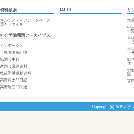
資料検索
IALHI
リ
マルチメディアデータベース
大
基本ファイル
中
一
社会労働問題アーカイブス
単
（
インデックス
単
月島調査家計簿
（
協調会史料
組
体
産別会議原資料
労
戦後労働運動資料
際
高野房太郎日記
官
高野岩三郎関連
Copyright (c) 法政大学