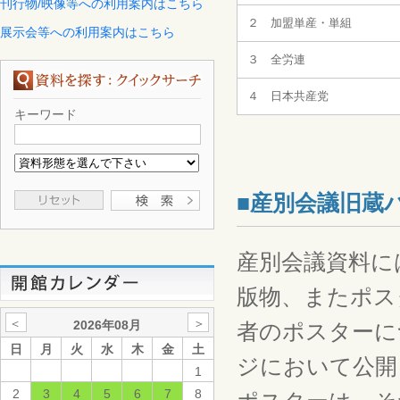
刊行物/映像等への利用案内はこちら
２ 加盟単産・単組
展示会等への利用案内はこちら
３ 全労連
４ 日本共産党
キーワード
■産別会議旧蔵
産別会議資料に
版物、またポス
＜
＞
2026年08月
者のポスターに
日
月
火
水
木
金
土
ジにおいて公開
1
2
3
4
5
6
7
8