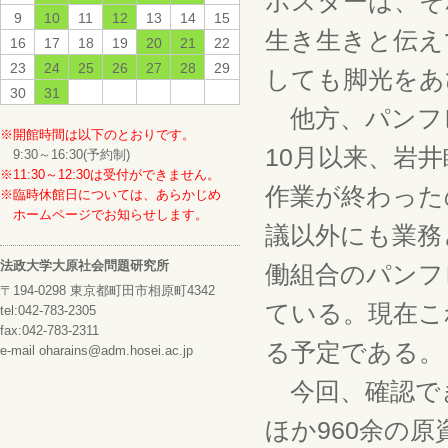
ポスターは、そ
9
10
11
12
13
14
15
生き生きと伝え
16
17
18
19
20
21
22
23
24
25
26
27
28
29
しても脚光をあ
30
31
他方、パンフレ
※開館時間は以下のとおりです。
10月以来、岩
9:30～16:30(予約制)
※11:30～12:30は受付ができません。
作業が終わった
※臨時休館日については、あらかじめ
ホームページでお知らせします。
議以外にも業務
法政大学大原社会問題研究所
働組合のパンフ
〒194-0298 東京都町田市相原町4342
ている。現在こ
tel:042-783-2305
fax:042-783-2311
る予定である。
e-mail oharains@adm.hosei.ac.jp
今回、確認でき
ほか960余の