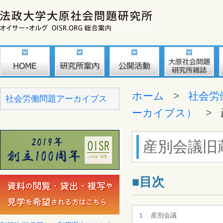
ホーム
>
社会労
社会労働問題アーカイブス
ーカイブス）
>
産別会議旧
■目次
１ 産別会議