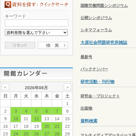
国際労働問題シンポジウム
キーワード
公開シンポジウム
シネマフォーラム
大原社会問題研究所雑誌
最新号
バックナンバー
研究活動・刊行物
＜
＞
2026年08月
日
月
火
水
木
金
土
研究会・プロジェクト
1
出版物
2
3
4
5
6
7
8
9
10
11
12
13
14
15
資料検索
16
17
18
19
20
21
22
23
24
25
26
27
28
29
マルチメディアデータベース基