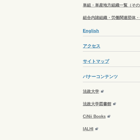
単組・単産地方組織一覧（その
組合内諸組織・労働関連団体・
English
アクセス
サイトマップ
バナーコンテンツ
法政大学
法政大学図書館
CiNii Books
IALHI