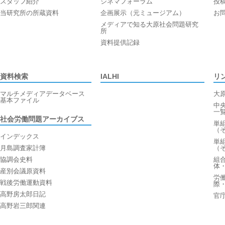
スタッフ紹介
シネマフォーラム
投
当研究所の所蔵資料
企画展示（元ミュージアム）
お
メディアで知る大原社会問題研究
所
資料提供記録
資料検索
IALHI
リ
マルチメディアデータベース
大
基本ファイル
中
一
社会労働問題アーカイブス
単
（
インデックス
単
月島調査家計簿
（
協調会史料
組
体
産別会議原資料
労
戦後労働運動資料
際
高野房太郎日記
官
高野岩三郎関連