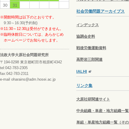
30
31
社会労働問題アーカイブス
※開館時間は以下のとおりです。
9:30～16:30(予約制)
インデックス
※11:30～12:30は受付ができません。
※臨時休館日については、あらかじめ
協調会史料
ホームページでお知らせします。
戦後労働運動資料
法政大学大原社会問題研究所
高野岩三郎関連
〒194-0298 東京都町田市相原町4342
tel:042-783-2305
IALHI
fax:042-783-2311
e-mail oharains@adm.hosei.ac.jp
リンク集
大原社研関連サイト
中央組織・単産・地方組織一覧
単組・単産地方組織一覧（その