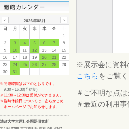
＜
＞
2026年08月
日
月
火
水
木
金
土
1
2
3
4
5
6
7
8
9
10
11
12
13
14
15
16
17
18
19
20
21
22
※展示会に資料
23
24
25
26
27
28
29
30
31
こちら
をご覧く
※開館時間は以下のとおりです。
9:30～16:30(予約制)
＃ご不明な点は
※11:30～12:30は受付ができません。
※臨時休館日については、あらかじめ
＃最近の利用事
ホームページでお知らせします。
法政大学大原社会問題研究所
〒194-0298 東京都町田市相原町4342