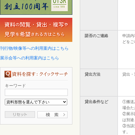
諾否のご連絡
申請内
どをご
刊行物/映像等への利用案内はこちら
展示会等への利用案内はこちら
貸出方法
貸出・
キーワード
貸出条件など
①搬送
場合た
②展示
は別途
③当該
す。