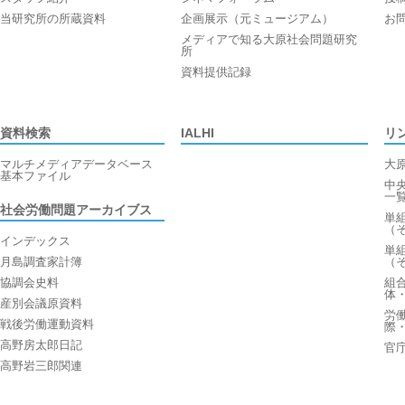
当研究所の所蔵資料
企画展示（元ミュージアム）
お
メディアで知る大原社会問題研究
所
資料提供記録
資料検索
IALHI
リ
マルチメディアデータベース
大
基本ファイル
中
一
社会労働問題アーカイブス
単
（
インデックス
単
月島調査家計簿
（
協調会史料
組
体
産別会議原資料
労
戦後労働運動資料
際
高野房太郎日記
官
高野岩三郎関連