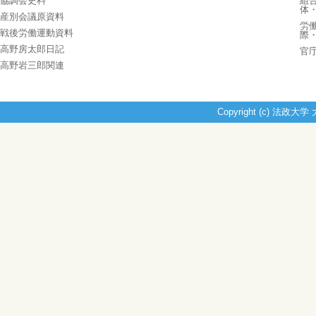
協調会史料
組
体
産別会議原資料
労
戦後労働運動資料
際
高野房太郎日記
官
高野岩三郎関連
Copyright (c) 法政大学