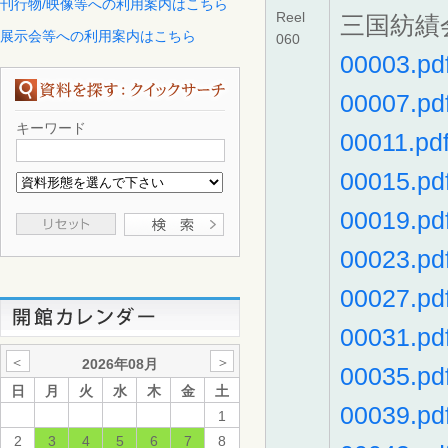
刊行物/映像等への利用案内はこちら
Reel
三国紡績
展示会等への利用案内はこちら
060
00003.pd
00007.pd
キーワード
00011.pd
00015.pd
00019.pd
00023.pd
00027.pd
00031.pd
＜
＞
2026年08月
00035.pd
日
月
火
水
木
金
土
00039.pd
1
2
3
4
5
6
7
8