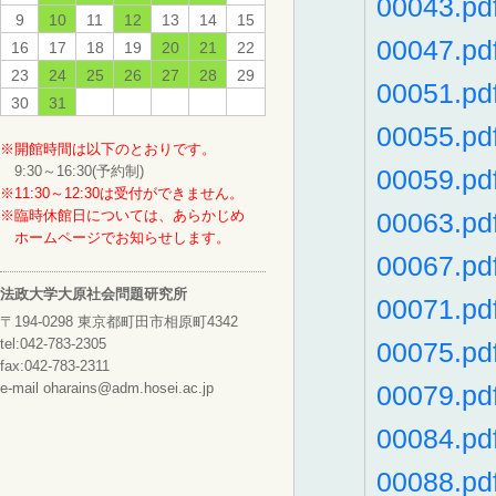
00043.pd
9
10
11
12
13
14
15
00047.pd
16
17
18
19
20
21
22
23
24
25
26
27
28
29
00051.pd
30
31
00055.pd
※開館時間は以下のとおりです。
9:30～16:30(予約制)
00059.pd
※11:30～12:30は受付ができません。
※臨時休館日については、あらかじめ
00063.pd
ホームページでお知らせします。
00067.pd
法政大学大原社会問題研究所
00071.pd
〒194-0298 東京都町田市相原町4342
tel:042-783-2305
00075.pd
fax:042-783-2311
e-mail oharains@adm.hosei.ac.jp
00079.pd
00084.pd
00088.pd