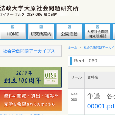
ホーム
>
社会労働問題アーカイ
社会労働問題アーカイブス
Reel 060
リール
資料名
Reel
争議 各
060
00001.pd