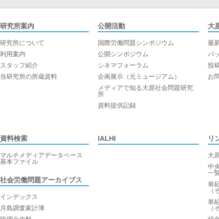
研究所案内
公開活動
大
研究所について
国際労働問題シンポジウム
最
利用案内
公開シンポジウム
バ
スタッフ紹介
シネマフォーラム
投
当研究所の所蔵資料
企画展示（元ミュージアム）
お
メディアで知る大原社会問題研究
所
資料提供記録
資料検索
IALHI
リ
マルチメディアデータベース
大
基本ファイル
中
一
社会労働問題アーカイブス
単
（
インデックス
単
月島調査家計簿
（