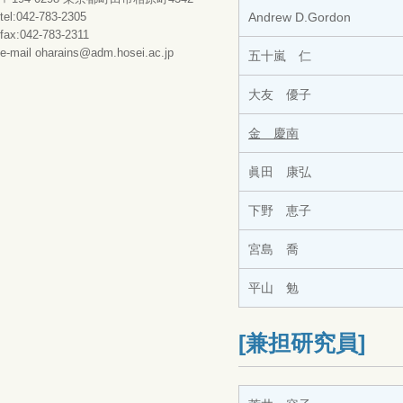
tel:042-783-2305
Andrew D.Gordon
fax:042-783-2311
e-mail oharains@adm.hosei.ac.jp
五十嵐 仁
大友 優子
金 慶南
眞田 康弘
下野 恵子
宮島 喬
平山 勉
[兼担研究員]