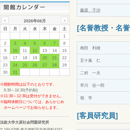
藤原 千沙
＜
＞
2026年08月
[名誉教授・名誉
日
月
火
水
木
金
土
1
2
3
4
5
6
7
8
相田 利雄
9
10
11
12
13
14
15
16
17
18
19
20
21
22
五十嵐 仁
23
24
25
26
27
28
29
30
31
二村 一夫
※開館時間は以下のとおりです。
早川 征一郎
9:30～16:30(予約制)
※11:30～12:30は受付ができません。
嶺 学
※臨時休館日については、あらかじめ
ホームページでお知らせします。
[客員研究員]
法政大学大原社会問題研究所
〒194-0298 東京都町田市相原町4342