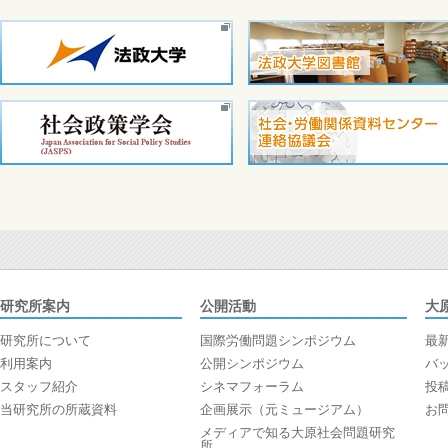
研究所案内
公開活動
大
研究所について
国際労働問題シンポジウム
最
利用案内
公開シンポジウム
バ
スタッフ紹介
シネマフォーラム
投
当研究所の所蔵資料
企画展示（元ミュージアム）
お
メディアで知る大原社会問題研究
所