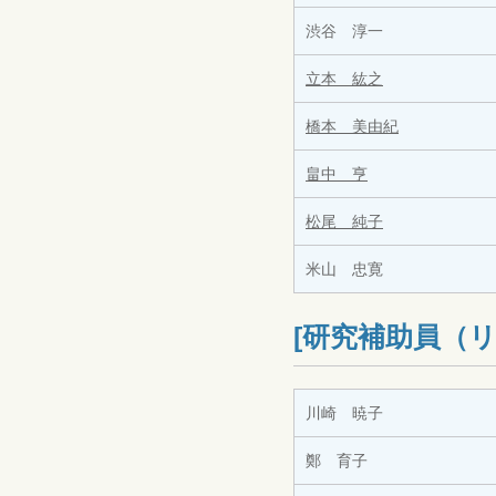
渋谷 淳一
立本 紘之
橋本 美由紀
畠中 亨
松尾 純子
米山 忠寛
[研究補助員（
川崎 暁子
鄭 育子