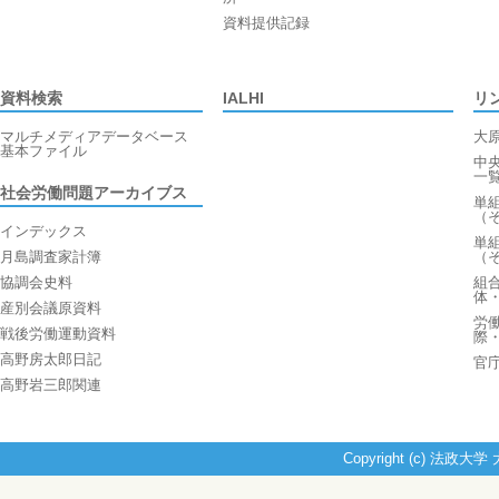
資料提供記録
資料検索
IALHI
リ
マルチメディアデータベース
大
基本ファイル
中
一
社会労働問題アーカイブス
単
（
インデックス
単
月島調査家計簿
（
協調会史料
組
体
産別会議原資料
労
戦後労働運動資料
際
高野房太郎日記
官
高野岩三郎関連
Copyright (c) 法政大学