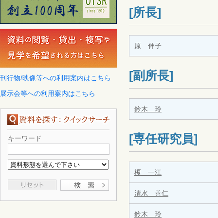
[所長]
原 伸子
[副所長]
刊行物/映像等への利用案内はこちら
展示会等への利用案内はこちら
鈴木 玲
[専任研究員]
キーワード
榎 一江
清水 善仁
鈴木 玲