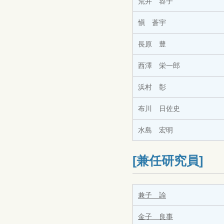
荒井 容子
愼 蒼宇
長原 豊
西澤 栄一郎
浜村 彰
布川 日佐史
水島 宏明
[兼任研究員]
兼子 諭
金子 良事