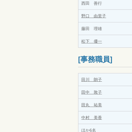
西田 善行
野口 由里子
藤田 理雄
松下 優一
[事務職員]
田川 朗子
田中 敦子
田丸 祐美
中村 美香
ほか6名