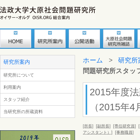
ホーム
>
研究所
研究所案内
問題研究所スタッ
研究所について
利用案内
2015年
スタッフ紹介
（2015年4
当研究所の所蔵資料
[所長]
[副所長]
[専任研究員]
アシスタント）]
[事務職員]