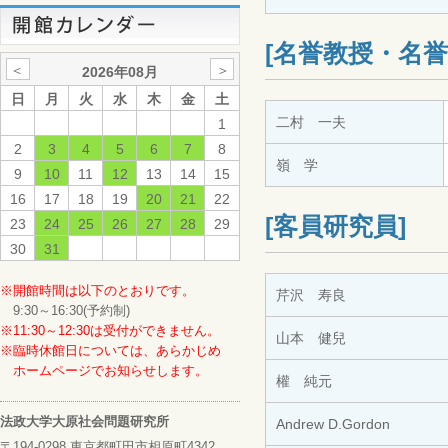
[名誉教授・名誉
＜
＞
2026年08月
日
月
火
水
木
金
土
二村 一夫
1
2
3
4
5
6
7
8
嶺 学
9
10
11
12
13
14
15
16
17
18
19
20
21
22
[客員研究員]
23
24
25
26
27
28
29
30
31
※開館時間は以下のとおりです。
芹沢 寿良
9:30～16:30(予約制)
※11:30～12:30は受付ができません。
山本 健兒
※臨時休館日については、あらかじめ
ホームページでお知らせします。
權 純元
法政大学大原社会問題研究所
Andrew D.Gordon
〒194-0298 東京都町田市相原町4342