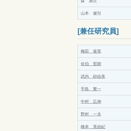
森 廣正
山本 健兒
[兼任研究員]
梅田 俊英
佐伯 哲朗
武内 砂由美
手島 繁一
中村 広伸
野村 一夫
橋本 美由紀