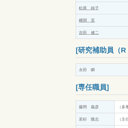
松尾 純子
横関 至
吉田 健二
[研究補助員（R
永田 瞬
[専任職員]
藤間 義彦
（多
若杉 隆志
（主