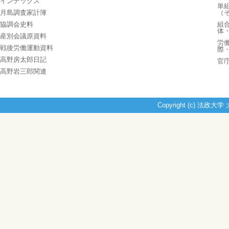
インデックス
単
月島調査家計簿
（
協調会史料
組
体
産別会議原資料
労
戦後労働運動資料
際
高野房太郎日記
官
高野岩三郎関連
Copyright (c) 法政大学