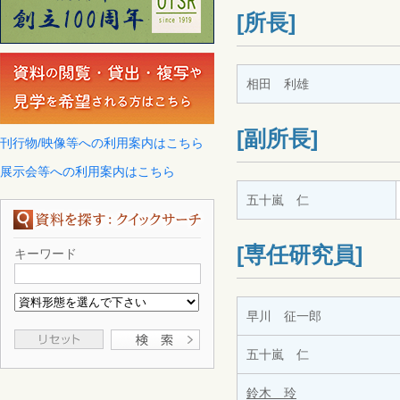
[所長]
相田 利雄
[副所長]
刊行物/映像等への利用案内はこちら
展示会等への利用案内はこちら
五十嵐 仁
[専任研究員]
キーワード
早川 征一郎
五十嵐 仁
鈴木 玲