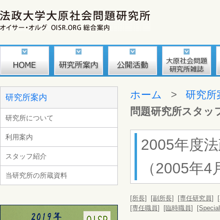
ホーム
>
研究所
研究所案内
問題研究所スタッ
研究所について
利用案内
2005年
スタッフ紹介
（2005年4
当研究所の所蔵資料
[所長]
[副所長]
[専任研究員]
[専任職員]
[臨時職員]
[Specia