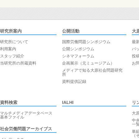
研究所案内
公開活動
大
研究所について
国際労働問題シンポジウム
最
利用案内
公開シンポジウム
バ
スタッフ紹介
シネマフォーラム
投
当研究所の所蔵資料
企画展示（元ミュージアム）
お
メディアで知る大原社会問題研究
所
資料提供記録
資料検索
IALHI
リ
マルチメディアデータベース
大
基本ファイル
中
一
社会労働問題アーカイブス
単
（