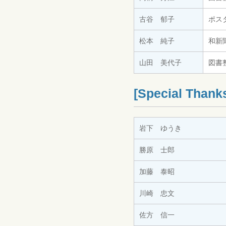
古谷 郁子
ポス
松本 純子
和新
山田 美代子
図書
[Special Thank
岩下 ゆうき
勝原 士郎
加藤 泰昭
川崎 忠文
佐方 信一