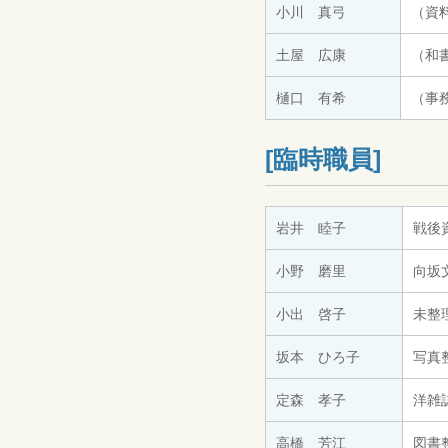
小川 真弓
（資
土屋 広康
（和
樋口 有希
（事
[臨時職員]
岩井 睦子
戦後
小野 磨里
向坂
小出 啓子
未整
坂本 ひろ子
写真
定森 孝子
洋雑
高橋 芳江
図書