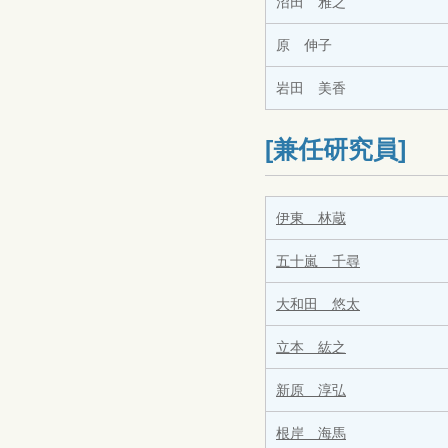
沼田 雅之
原 伸子
岩田 美香
[兼任研究員]
伊東 林蔵
五十嵐 千尋
大和田 悠太
立本 紘之
新原 淳弘
根岸 海馬