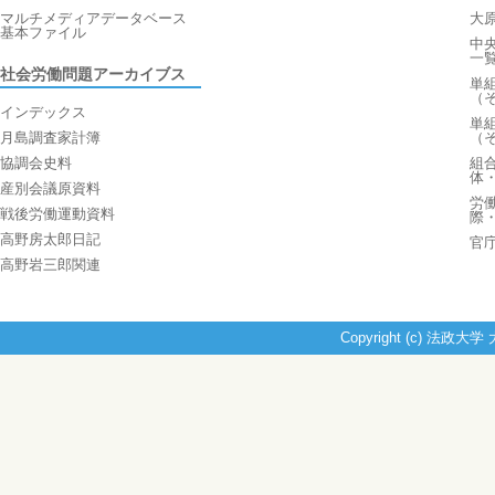
マルチメディアデータベース
大
基本ファイル
中
一
社会労働問題アーカイブス
単
（
インデックス
単
月島調査家計簿
（
協調会史料
組
体
産別会議原資料
労
戦後労働運動資料
際
高野房太郎日記
官
高野岩三郎関連
Copyright (c) 法政大学