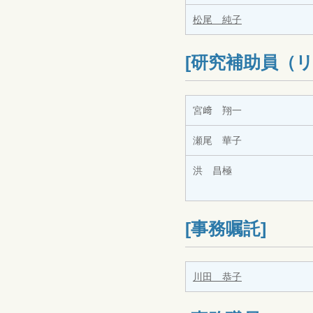
松尾 純子
[研究補助員（
宮﨑 翔一
瀬尾 華子
洪 昌極
[事務嘱託]
川田 恭子