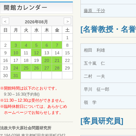
藤原 千沙
＜
＞
2026年08月
[名誉教授・名誉
日
月
火
水
木
金
土
1
2
3
4
5
6
7
8
相田 利雄
9
10
11
12
13
14
15
16
17
18
19
20
21
22
五十嵐 仁
23
24
25
26
27
28
29
30
31
二村 一夫
※開館時間は以下のとおりです。
早川 征一郎
9:30～16:30(予約制)
※11:30～12:30は受付ができません。
嶺 学
※臨時休館日については、あらかじめ
ホームページでお知らせします。
[客員研究員]
法政大学大原社会問題研究所
〒194-0298 東京都町田市相原町4342