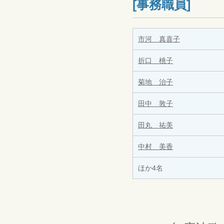
[事務職員]
市河 真喜子
折口 桃子
菊地 治子
田中 敦子
田丸 祐美
中村 美香
ほか4名