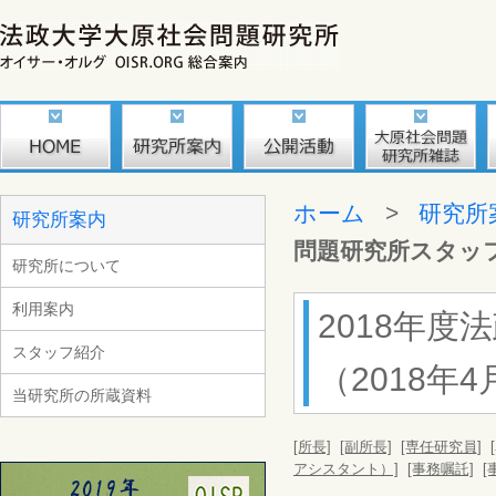
ホーム
>
研究所
研究所案内
問題研究所スタッ
研究所について
利用案内
2018年
スタッフ紹介
（2018年4
当研究所の所蔵資料
[所長]
[副所長]
[専任研究員]
アシスタント）]
[事務嘱託]
[