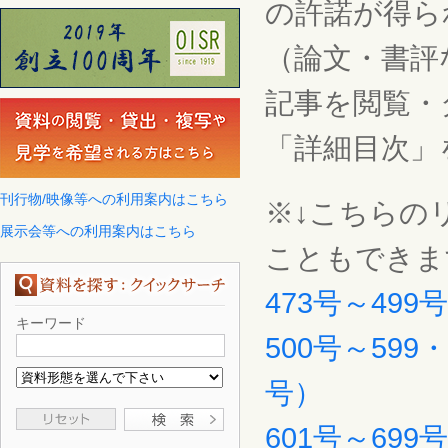
の許諾が得ら
（論文・書評
記事を閲覧・
「詳細目次」
刊行物/映像等への利用案内はこちら
※↓こちらの
展示会等への利用案内はこちら
こともできま
473号～499
キーワード
500号～599
号）
601号～699