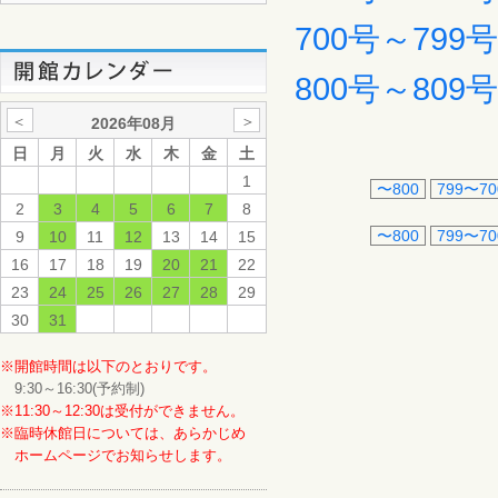
700号～799
800号～809
＜
＞
2026年08月
日
月
火
水
木
金
土
1
〜800
799〜70
2
3
4
5
6
7
8
〜800
799〜70
9
10
11
12
13
14
15
16
17
18
19
20
21
22
23
24
25
26
27
28
29
30
31
※開館時間は以下のとおりです。
9:30～16:30(予約制)
※11:30～12:30は受付ができません。
※臨時休館日については、あらかじめ
ホームページでお知らせします。