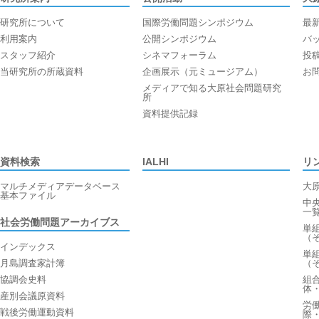
研究所について
国際労働問題シンポジウム
最
利用案内
公開シンポジウム
バ
スタッフ紹介
シネマフォーラム
投
当研究所の所蔵資料
企画展示（元ミュージアム）
お
メディアで知る大原社会問題研究
所
資料提供記録
資料検索
IALHI
リ
マルチメディアデータベース
大
基本ファイル
中
一
社会労働問題アーカイブス
単
（
インデックス
単
月島調査家計簿
（
協調会史料
組
体
産別会議原資料
労
戦後労働運動資料
際