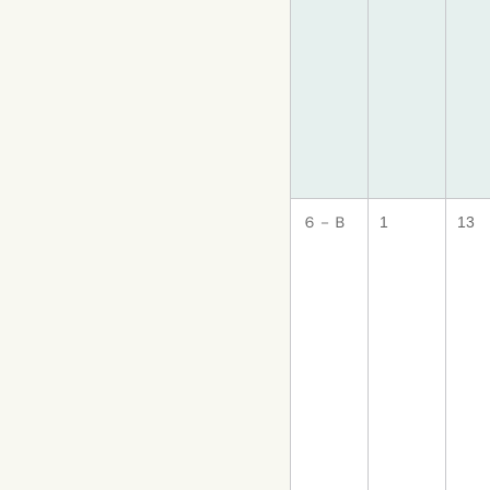
６－Ｂ
1
13