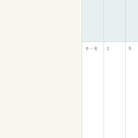
６－Ｂ
1
5