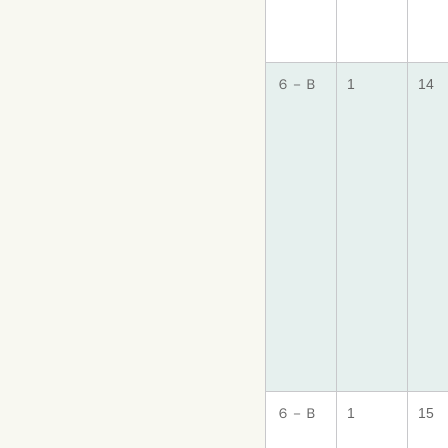
６－Ｂ
1
14
６－Ｂ
1
15