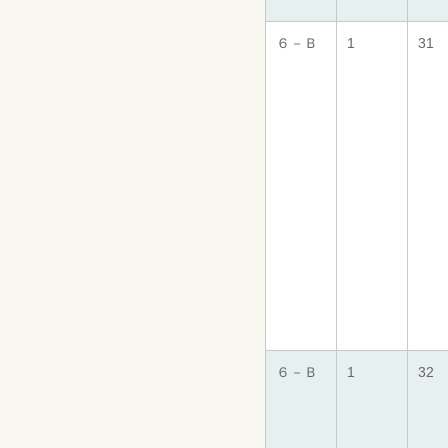
６－Ｂ
1
31
６－Ｂ
1
32