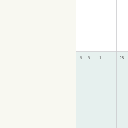
６－Ｂ
1
28