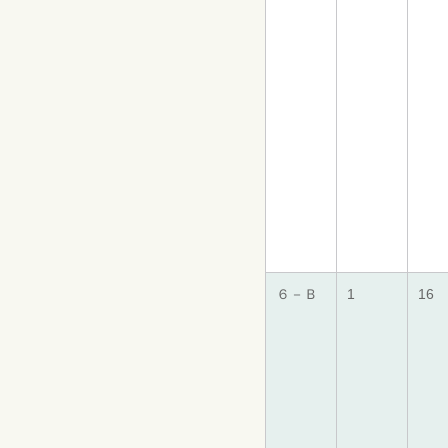
６－Ｂ
1
16