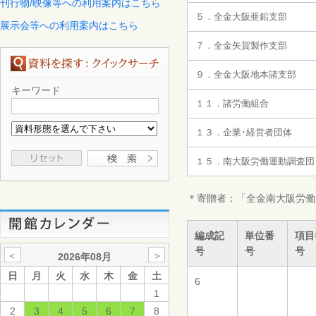
刊行物/映像等への利用案内はこちら
５．全金大阪亜鉛支部
展示会等への利用案内はこちら
７．全金矢賀製作支部
９．全金大阪地本諸支部
キーワード
１１．諸労働組合
１３．企業･経営者団体
１５．南大阪労働運動調査団
＊寄贈者：「全金南大阪労働
編成記
単位番
項目
号
号
号
＜
＞
2026年08月
日
月
火
水
木
金
土
6
1
2
3
4
5
6
7
8