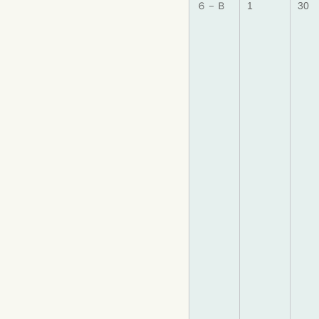
６－Ｂ
1
30