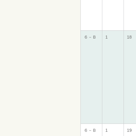
６－Ｂ
1
18
６－Ｂ
1
19