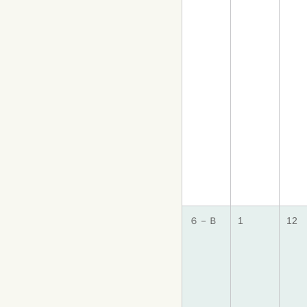
６－Ｂ
1
12