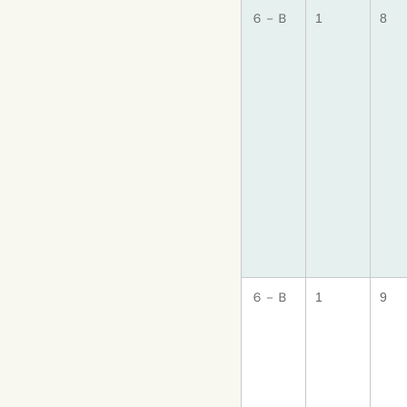
６－Ｂ
1
8
６－Ｂ
1
9