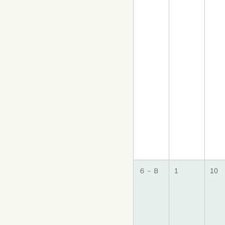
６－Ｂ
1
10