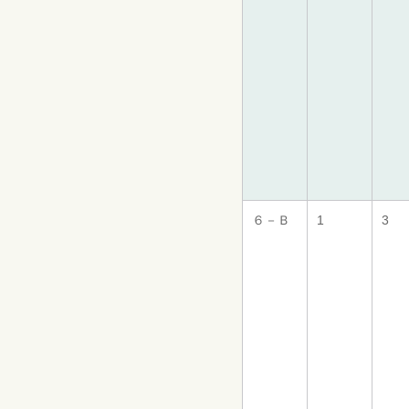
６－Ｂ
1
3