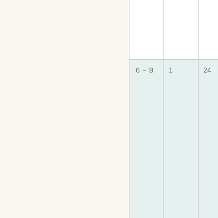
６－Ｂ
1
24