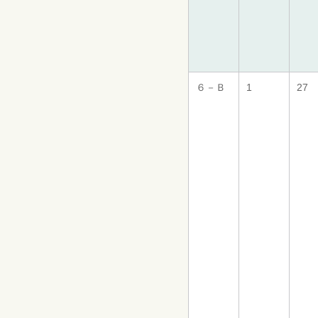
６－Ｂ
1
27