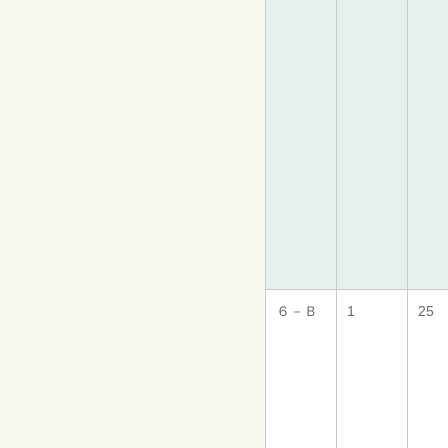
６－Ｂ
1
25