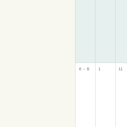
６－Ｂ
1
11