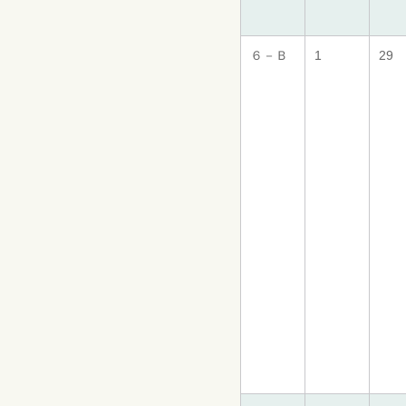
６－Ｂ
1
29