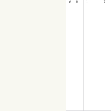
６－Ｂ
1
7