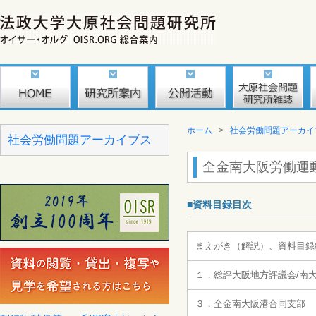
ホーム
>
社会労働問題アーカイ
社会労働問題アーカイブス
全金南大阪労働運
■資料目録目次
まえがき（解説）、資料目録
１．総評大阪地方評議会/南
３．全金南大阪港合同支部