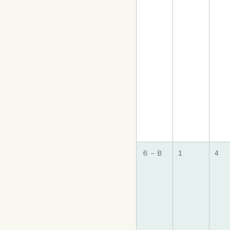
６－Ｂ
1
4