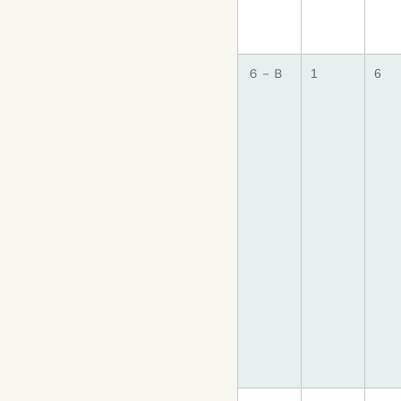
６－Ｂ
1
6