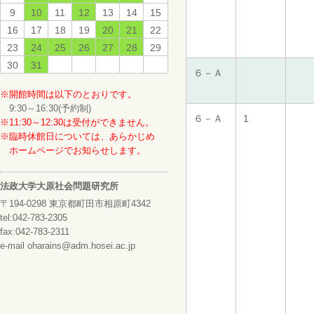
9
10
11
12
13
14
15
16
17
18
19
20
21
22
23
24
25
26
27
28
29
30
31
６－Ａ
※開館時間は以下のとおりです。
9:30～16:30(予約制)
６－Ａ
1
※11:30～12:30は受付ができません。
※臨時休館日については、あらかじめ
ホームページでお知らせします。
法政大学大原社会問題研究所
〒194-0298 東京都町田市相原町4342
tel:042-783-2305
fax:042-783-2311
e-mail oharains@adm.hosei.ac.jp