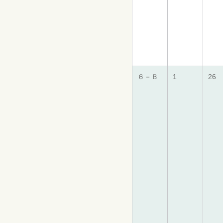
６－Ｂ
1
26