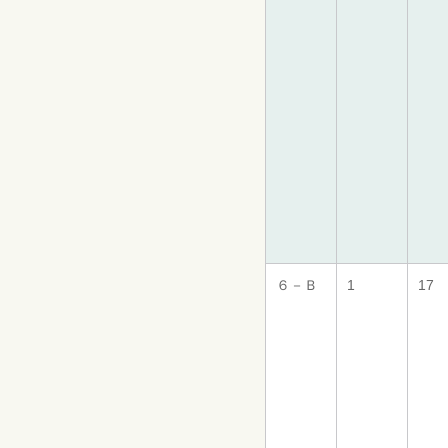
６－Ｂ
1
17