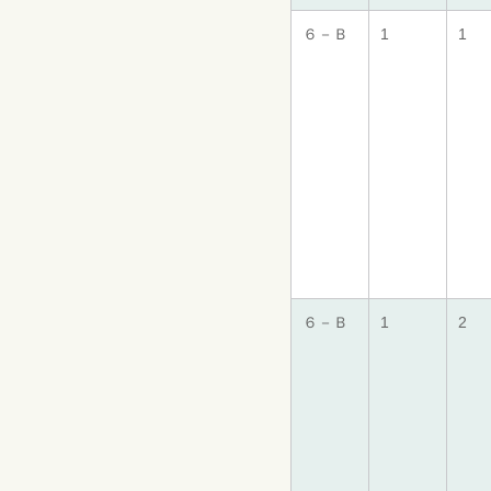
６－Ｂ
1
1
６－Ｂ
1
2