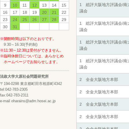
1 総評大阪地方評議会/南
9
10
11
12
13
14
15
議会
16
17
18
19
20
21
22
23
24
25
26
27
28
29
1 総評大阪地方評議会/南
30
31
議会
※開館時間は以下のとおりです。
1 総評大阪地方評議会/南
9:30～16:30(予約制)
議会
※11:30～12:30は受付ができません。
※臨時休館日については、あらかじめ
1 総評大阪地方評議会/南
ホームページでお知らせします。
議会
法政大学大原社会問題研究所
2 全金大阪地方本部
〒194-0298 東京都町田市相原町4342
tel:042-783-2305
2 全金大阪地方本部
fax:042-783-2311
e-mail oharains@adm.hosei.ac.jp
2 全金大阪地方本部
2 全金大阪地方本部