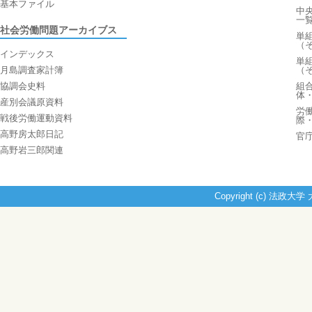
基本ファイル
中
一
社会労働問題アーカイブス
単
（
インデックス
単
月島調査家計簿
（
協調会史料
組
体
産別会議原資料
労
戦後労働運動資料
際
高野房太郎日記
官
高野岩三郎関連
Copyright (c) 法政大学