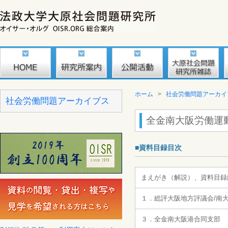
ホーム
>
社会労働問題アーカイ
社会労働問題アーカイブス
全金南大阪労働運
■資料目録目次
まえがき（解説）、資料目録
１．総評大阪地方評議会/南
３．全金南大阪港合同支部