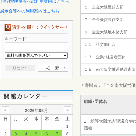
刊行物/映像等への利用案内はこちら
５．全金大阪亜鉛支部
展示会等への利用案内はこちら
７．全金矢賀製作支部
９．全金大阪地本諸支部
キーワード
１１．諸労働組合
１３．企業･経営者団体
１５．南大阪労働運動調査団
＊寄贈者：「全金南大阪労働
組織･団体名
＜
＞
2026年08月
日
月
火
水
木
金
土
1 総評大阪地方評議会/南
1
議会
2
3
4
5
6
7
8