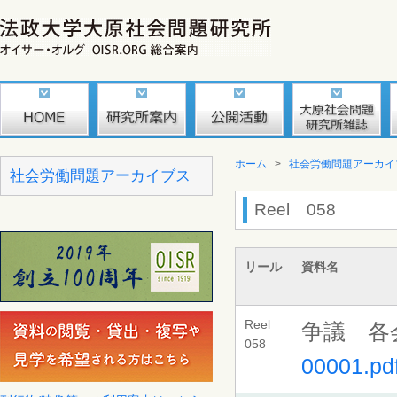
ホーム
>
社会労働問題アーカイ
社会労働問題アーカイブス
Reel 058
リール
資料名
Reel
争議 各
058
00001.pd