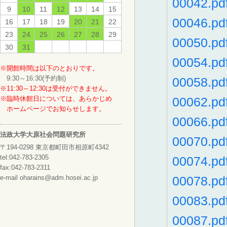
00042.pd
9
10
11
12
13
14
15
00046.pd
16
17
18
19
20
21
22
23
24
25
26
27
28
29
00050.pd
30
31
00054.pd
※開館時間は以下のとおりです。
9:30～16:30(予約制)
00058.pd
※11:30～12:30は受付ができません。
※臨時休館日については、あらかじめ
00062.pd
ホームページでお知らせします。
00066.pd
法政大学大原社会問題研究所
00070.pd
〒194-0298 東京都町田市相原町4342
tel:042-783-2305
00074.pd
fax:042-783-2311
e-mail oharains@adm.hosei.ac.jp
00078.pd
00083.pd
00087.pd