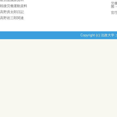
労
戦後労働運動資料
際
高野房太郎日記
官
高野岩三郎関連
Copyright (c) 法政大学