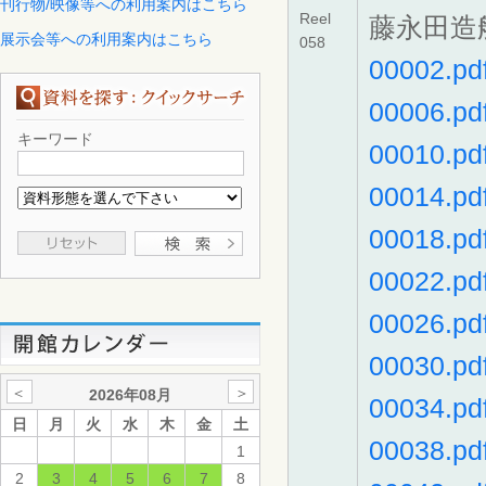
刊行物/映像等への利用案内はこちら
Reel
藤永田造
展示会等への利用案内はこちら
058
00002.pd
00006.pd
キーワード
00010.pd
00014.pd
00018.pd
00022.pd
00026.pd
00030.pd
＜
＞
2026年08月
00034.pd
日
月
火
水
木
金
土
00038.pd
1
2
3
4
5
6
7
8