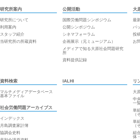
研究所案内
公開活動
大
研究所について
国際労働問題シンポジウム
最
利用案内
公開シンポジウム
バ
スタッフ紹介
シネマフォーラム
投
当研究所の所蔵資料
企画展示（元ミュージアム）
お
メディアで知る大原社会問題研究
所
資料提供記録
資料検索
IALHI
リ
マルチメディアデータベース
大
基本ファイル
中
一
社会労働問題アーカイブス
単
（
インデックス
単
月島調査家計簿
（
協調会史料
組
体
産別会議原資料