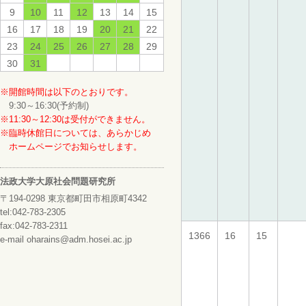
9
10
11
12
13
14
15
16
17
18
19
20
21
22
23
24
25
26
27
28
29
30
31
※開館時間は以下のとおりです。
9:30～16:30(予約制)
※11:30～12:30は受付ができません。
※臨時休館日については、あらかじめ
ホームページでお知らせします。
法政大学大原社会問題研究所
〒194-0298 東京都町田市相原町4342
tel:042-783-2305
fax:042-783-2311
1366
16
15
e-mail oharains@adm.hosei.ac.jp