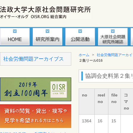
ホーム
>
社会労働問題アーカイ
社会労働問題アーカイブス
２集リール016
協調会史料第２集リ
no
reel
file
コ
no
no
マ
no
1364
16
15