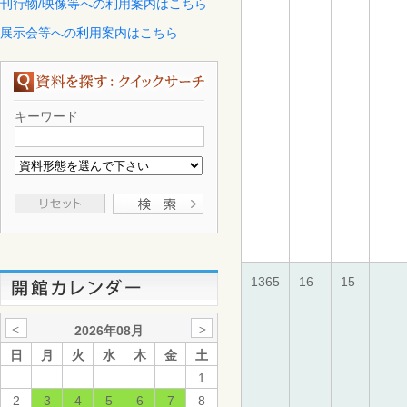
刊行物/映像等への利用案内はこちら
展示会等への利用案内はこちら
キーワード
1365
16
15
＜
＞
2026年08月
日
月
火
水
木
金
土
1
2
3
4
5
6
7
8