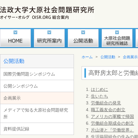
ホーム
>
公開活動
>
企画展示
公開活動
高野房太郎と労働
国際労働問題シンポジウム
公開シンポジウム
はじめに
生いたち
企画展示
労働組合の発見
職工義友会の創立
メディアで知る大原社会問題研究
アメリカの軍艦で帰国
所
労働組合期成会の創立
資料提供記録
片山潜と『労働世界』
生活協同組合の生みの