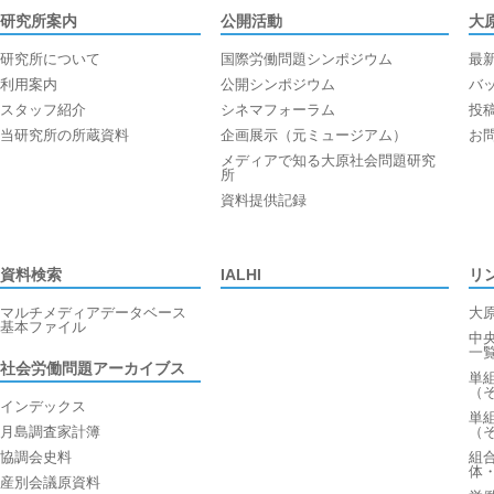
研究所案内
公開活動
大
研究所について
国際労働問題シンポジウム
最
利用案内
公開シンポジウム
バ
スタッフ紹介
シネマフォーラム
投
当研究所の所蔵資料
企画展示（元ミュージアム）
お
メディアで知る大原社会問題研究
所
資料提供記録
資料検索
IALHI
リ
マルチメディアデータベース
大
基本ファイル
中
一
社会労働問題アーカイブス
単
（
インデックス
単
月島調査家計簿
（
協調会史料
組
体
産別会議原資料