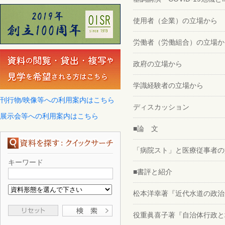
使用者（企業）の立場から
労働者（労働組合）の立場か
政府の立場から
学識経験者の立場から
刊行物/映像等への利用案内はこちら
ディスカッション
展示会等への利用案内はこちら
■論 文
「病院スト」と医療従事者の
キーワード
■書評と紹介
松本洋幸著『近代水道の政治
役重眞喜子著『自治体行政と