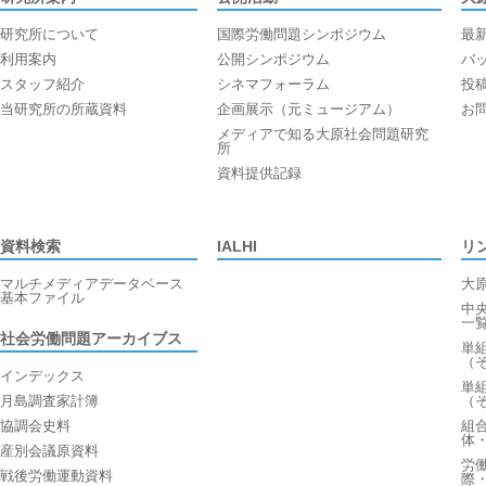
研究所について
国際労働問題シンポジウム
最
利用案内
公開シンポジウム
バ
スタッフ紹介
シネマフォーラム
投
当研究所の所蔵資料
企画展示（元ミュージアム）
お
メディアで知る大原社会問題研究
所
資料提供記録
資料検索
IALHI
リ
マルチメディアデータベース
大
基本ファイル
中
一
社会労働問題アーカイブス
単
（
インデックス
単
月島調査家計簿
（
協調会史料
組
体
産別会議原資料
労
戦後労働運動資料
際