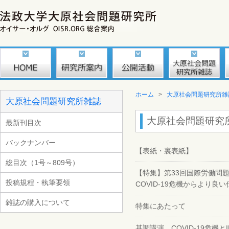
ホーム
>
大原社会問題研究所雑
大原社会問題研究所雑誌
大原社会問題研究所雑
最新刊目次
バックナンバー
【表紙・裏表紙】
総目次（1号～809号）
【特集】第33回国際労働問
投稿規程・執筆要領
COVID-19危機からより
雑誌の購入について
特集にあたって
基調講演 COVID-19危機とI