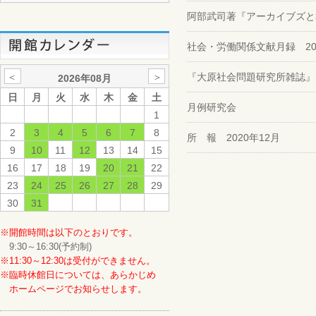
阿部武司著『アーカイブズと
社会・労働関係文献月録 2020.1
＜
＞
『大原社会問題研究所雑誌』2
2026年08月
日
月
火
水
木
金
土
月例研究会
1
2
3
4
5
6
7
8
所 報 2020年12月
9
10
11
12
13
14
15
16
17
18
19
20
21
22
23
24
25
26
27
28
29
30
31
※開館時間は以下のとおりです。
9:30～16:30(予約制)
※11:30～12:30は受付ができません。
※臨時休館日については、あらかじめ
ホームページでお知らせします。