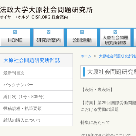
ホーム
>
大原社会問題研究所雑
大原社会問題研究所雑誌
大原社会問題研究所雑
最新刊目次
バックナンバー
【表紙・裏表紙】
総目次（1号～809号）
【特集】第29回国際労働問
投稿規程・執筆要領
における労働の課題
雑誌の購入について
特集にあたって
2016年のILO総会について