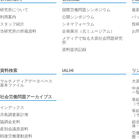
研究所について
国際労働問題シンポジウム
最
利用案内
公開シンポジウム
バ
スタッフ紹介
シネマフォーラム
投
当研究所の所蔵資料
企画展示（元ミュージアム）
お
メディアで知る大原社会問題研究
所
資料提供記録
資料検索
IALHI
リ
マルチメディアデータベース
大
基本ファイル
中
一
社会労働問題アーカイブス
単
（
インデックス
単
月島調査家計簿
（
協調会史料
組
体
産別会議原資料
労
戦後労働運動資料
際