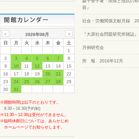
森千香子著『排除と抵抗の郊
容』
社会・労働関係文献月録 2016.
＜
＞
『大原社会問題研究所雑誌』2
2026年08月
日
月
火
水
木
金
土
月例研究会
1
2
3
4
5
6
7
8
所 報 2016年12月
9
10
11
12
13
14
15
16
17
18
19
20
21
22
23
24
25
26
27
28
29
30
31
※開館時間は以下のとおりです。
9:30～16:30(予約制)
※11:30～12:30は受付ができません。
※臨時休館日については、あらかじめ
ホームページでお知らせします。