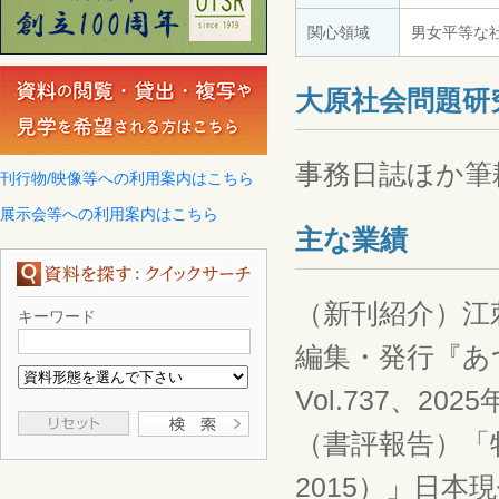
関心領域
男女平等な
大原社会問題研
事務日誌ほか筆
刊行物/映像等への利用案内はこちら
展示会等への利用案内はこちら
主な業績
（新刊紹介）江
キーワード
編集・発行『あ
Vol.737、202
（書評報告）「
2015）」日本