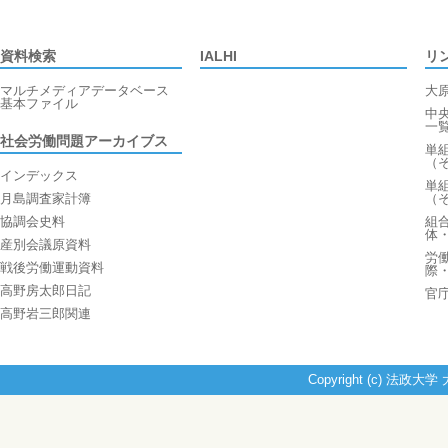
資料検索
IALHI
リ
マルチメディアデータベース
大
基本ファイル
中
一
社会労働問題アーカイブス
単
（
インデックス
単
月島調査家計簿
（
協調会史料
組
体
産別会議原資料
労
戦後労働運動資料
際
高野房太郎日記
官
高野岩三郎関連
Copyright (c) 法政大学