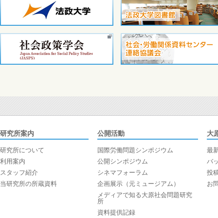
研究所案内
公開活動
大
研究所について
国際労働問題シンポジウム
最
利用案内
公開シンポジウム
バ
スタッフ紹介
シネマフォーラム
投
当研究所の所蔵資料
企画展示（元ミュージアム）
お
メディアで知る大原社会問題研究
所
資料提供記録