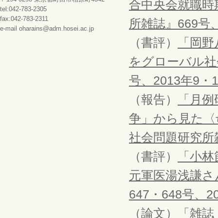
合中央会就職時
tel:042-783-2305
fax:042-783-2311
所雑誌』669号、
e-mail oharains@adm.hosei.ac.jp
（書評）
「岡野
をグローバル社
号、2013年9・
（報告）
「月例
争」から見た〈
社会問題研究所雑
（書評）
「小林
元軍医湯浅謙さ
647・648号、2
（論文）「雑誌