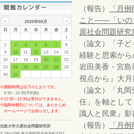
（報告）
「月例
こと――「いの
＜
＞
2026年08月
日
月
火
水
木
金
土
原社会問題研究所
1
（論文）「子ど
2
3
4
5
6
7
8
9
10
11
12
13
14
15
経験と思索から
16
17
18
19
20
21
22
岩田美香・宮島
23
24
25
26
27
28
29
30
31
視点から』大月書
※開館時間は以下のとおりです。
（論文）「丸岡
9:30～16:30(予約制)
※11:30～12:30は受付ができません。
任」を軸として
※臨時休館日については、あらかじめ
ホームページでお知らせします。
識人と民衆』影書
（報告）
「月例
法政大学大原社会問題研究所
〒194-0298 東京都町田市相原町4342