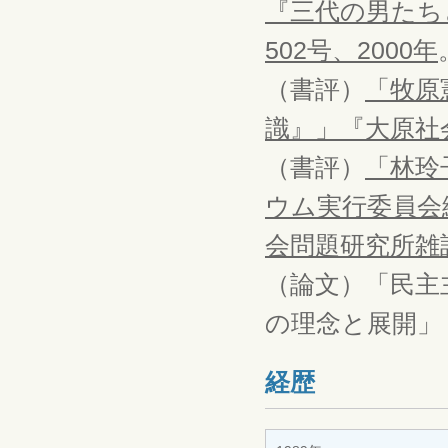
『三代の男たち
502号、2000年
（書評）
「牧原
識』」『大原社会
（書評）
「林玲
ウム実行委員会
会問題研究所雑誌
（論文）「民主
の理念と展開」
経歴