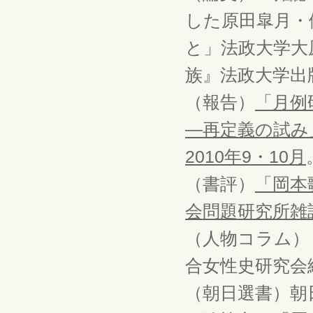
した原田皐月・
と」法政大学大
族』法政大学出版
（報告）
「月例
―再定義の試み」
2010年9・10月
（書評）
「岡本
会問題研究所雑誌
（人物コラム）
合女性史研究会
（朝日選書）朝日