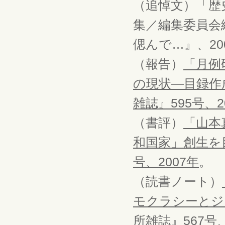
（追悼文）「歴
集／編集委員会
偲んで…』、20
（報告）
「月例
の現状―目録作
雑誌』595号、2
（書評）
「山本
和国家」創生を
号、2007年
。
（読書ノート）
モクラシーとジ
所雑誌』567号、