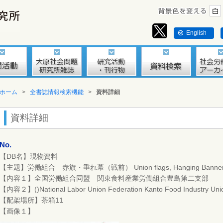
English
ホーム
>
全書誌情報検索機能
>
資料詳細
資料詳細
No.
【DB名】現物資料
【主題】労働組合 赤旗・垂れ幕（戦前） Union flags, Hanging Banners, et
【内容１】全国労働組合同盟 関東食料産業労働組合豊島第二支部
【内容２】()National Labor Union Federation Kanto Food Industry Unio
【配架場所】茶箱11
【画像１】