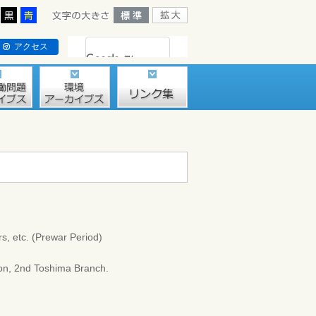
アクセス
c. (Prewar Period)
n, 2nd Toshima Branch.