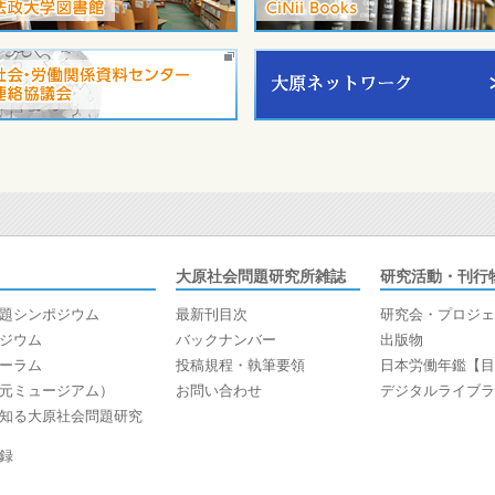
大原社会問題研究所雑誌
研究活動・刊行
題シンポジウム
最新刊目次
研究会・プロジェ
ジウム
バックナンバー
出版物
ーラム
投稿規程・執筆要領
日本労働年鑑【目
元ミュージアム）
お問い合わせ
デジタルライブラ
知る大原社会問題研究
録