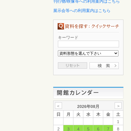
刊行物/映像等への利用案内はこちら
展示会等への利用案内はこちら
キーワード
＜
＞
2026年08月
日
月
火
水
木
金
土
1
2
3
4
5
6
7
8