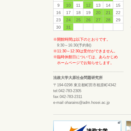
9
10
11
12
13
14
15
16
17
18
19
20
21
22
23
24
25
26
27
28
29
30
31
※開館時間は以下のとおりです。
9:30～16:30(予約制)
※11:30～12:30は受付ができません。
※臨時休館日については、あらかじめ
ホームページでお知らせします。
法政大学大原社会問題研究所
〒194-0298 東京都町田市相原町4342
tel:042-783-2305
fax:042-783-2311
e-mail oharains@adm.hosei.ac.jp