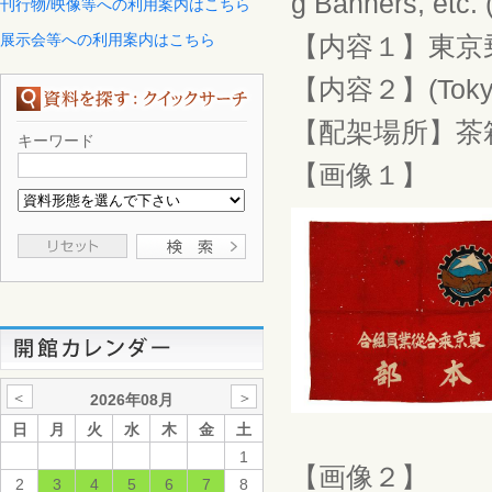
g Banners, etc. 
刊行物/映像等への利用案内はこちら
展示会等への利用案内はこちら
【内容１】東京
【内容２】(Tokyo B
【配架場所】茶
キーワード
【画像１】
＜
＞
2026年08月
日
月
火
水
木
金
土
1
【画像２】
2
3
4
5
6
7
8