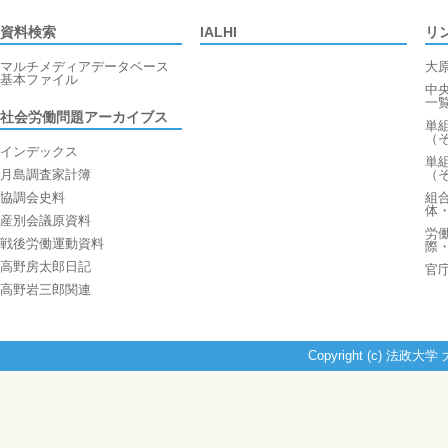
資料検索
IALHI
リ
マルチメディアデータベース
大
基本ファイル
中
一
社会労働問題アーカイブス
単
（
インデックス
単
月島調査家計簿
（
協調会史料
組
体
産別会議原資料
労
戦後労働運動資料
際
高野房太郎日記
官
高野岩三郎関連
Copyright (c) 法政大学