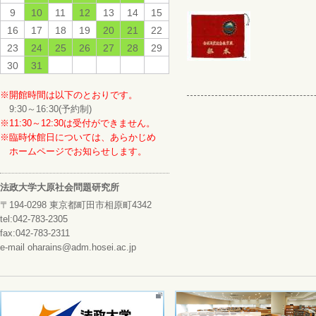
9
10
11
12
13
14
15
16
17
18
19
20
21
22
23
24
25
26
27
28
29
30
31
※開館時間は以下のとおりです。
9:30～16:30(予約制)
※11:30～12:30は受付ができません。
※臨時休館日については、あらかじめ
ホームページでお知らせします。
法政大学大原社会問題研究所
〒194-0298 東京都町田市相原町4342
tel:042-783-2305
fax:042-783-2311
e-mail oharains@adm.hosei.ac.jp