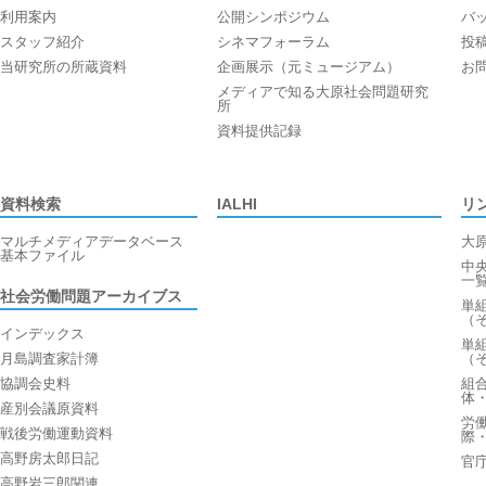
利用案内
公開シンポジウム
バ
スタッフ紹介
シネマフォーラム
投
当研究所の所蔵資料
企画展示（元ミュージアム）
お
メディアで知る大原社会問題研究
所
資料提供記録
資料検索
IALHI
リ
マルチメディアデータベース
大
基本ファイル
中
一
社会労働問題アーカイブス
単
（
インデックス
単
月島調査家計簿
（
協調会史料
組
体
産別会議原資料
労
戦後労働運動資料
際
高野房太郎日記
官
高野岩三郎関連