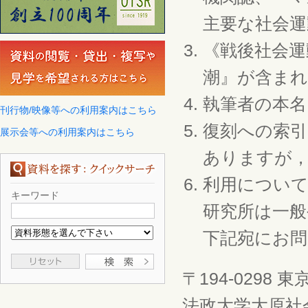
主要な社会運
《戦後社会運
潮』が含ま
執筆者の本
刊行物/映像等への利用案内はこちら
復刻への索
展示会等への利用案内はこちら
ありますが
利用につい
キーワード
研究所は一般
下記宛にお
〒194-0298 
法政大学大原社