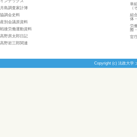
インデックス
単
月島調査家計簿
（
協調会史料
組
体
産別会議原資料
労
戦後労働運動資料
際
高野房太郎日記
官
高野岩三郎関連
Copyright (c) 法政大学