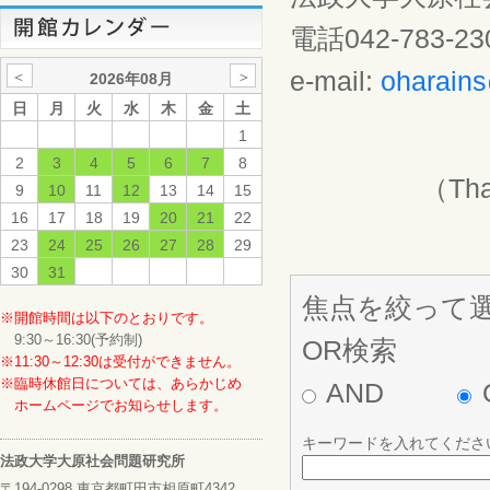
電話042-783-230
e-mail:
oharains
＜
＞
2026年08月
日
月
火
水
木
金
土
1
2
3
4
5
6
7
8
（Than
9
10
11
12
13
14
15
16
17
18
19
20
21
22
23
24
25
26
27
28
29
30
31
焦点を絞って
※開館時間は以下のとおりです。
9:30～16:30(予約制)
OR検索
※11:30～12:30は受付ができません。
※臨時休館日については、あらかじめ
AND
ホームページでお知らせします。
キーワードを入れてくださ
法政大学大原社会問題研究所
〒194-0298 東京都町田市相原町4342