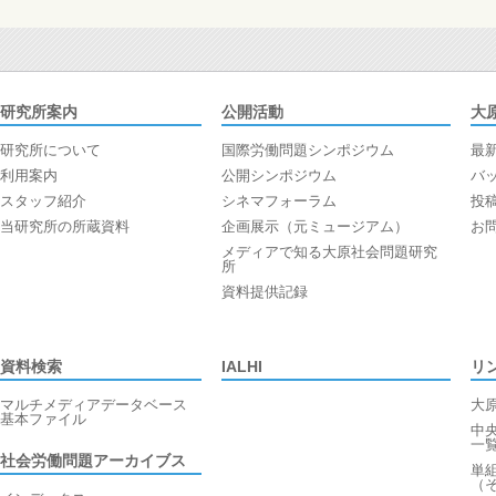
研究所案内
公開活動
大
研究所について
国際労働問題シンポジウム
最
利用案内
公開シンポジウム
バ
スタッフ紹介
シネマフォーラム
投
当研究所の所蔵資料
企画展示（元ミュージアム）
お
メディアで知る大原社会問題研究
所
資料提供記録
資料検索
IALHI
リ
マルチメディアデータベース
大
基本ファイル
中
一
社会労働問題アーカイブス
単
（