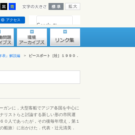
アクセス
年表』解説編
>
ピースボート［社］１９９０．
ーガンに，大型客船でアジア各国を中心に
ナリストらと討論する新しい形の市民運
６０人であったが，その後毎年増え，第１
の船旅〉に出かけた．代表・辻元清美．