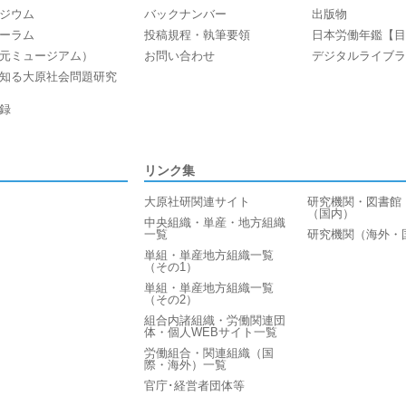
ジウム
バックナンバー
出版物
ーラム
投稿規程・執筆要領
日本労働年鑑【目
元ミュージアム）
お問い合わせ
デジタルライブラ
知る大原社会問題研究
録
リンク集
大原社研関連サイト
研究機関・図書館
（国内）
中央組織・単産・地方組織
一覧
研究機関（海外・
単組・単産地方組織一覧
（その1）
単組・単産地方組織一覧
（その2）
組合内諸組織・労働関連団
体・個人WEBサイト一覧
労働組合・関連組織（国
際・海外）一覧
官庁･経営者団体等