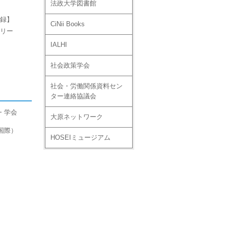
法政大学図書館
録】
CiNii Books
リー
IALHI
社会政策学会
社会・労働関係資料セン
ター連絡協議会
・学会
大原ネットワーク
国際）
HOSEIミュージアム