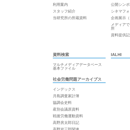
利用案内
公開シンポ
スタッフ紹介
シネマフォ
当研究所の所蔵資料
企画展示（
メディアで
所
資料提供記
資料検索
IALHI
マルチメディアデータベース
基本ファイル
社会労働問題アーカイブス
インデックス
月島調査家計簿
協調会史料
産別会議原資料
戦後労働運動資料
高野房太郎日記
高野岩三郎関連