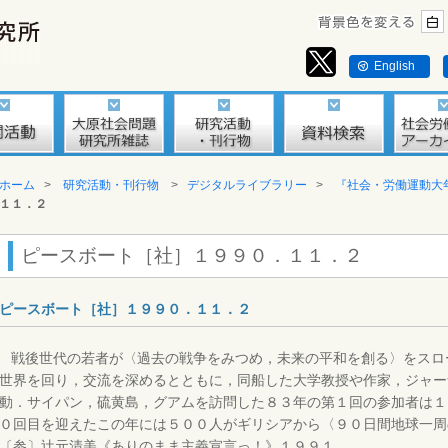
English
ホーム
>
研究活動・刊行物
>
デジタルライブラリー
>
『社会・労働運動大
１１．２
ピースボート［社］１９９０．１１．２
ピースボート［社］１９９０．１１．２
戦後世代の若者が〈過去の戦争をみつめ，未来の平和を創る〉をスロ
世界を回り，交流を深めるとともに，同船した大学教授や作家，ジャー
動．サイパン，硫黄島，グアムを訪問した８３年の第１回の参加者は１
０回目を迎えたこの年には５００人がギリシアから〈９０日間地球一周
〔参〕辻元清美《ありのまま主義宣言っ！》１９９１．