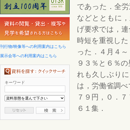
であった．全労
などとともに，
げ要求では，連
時短を重視した
刊行物/映像等への利用案内はこちら
った．４月４～
展示会等への利用案内はこちら
９３％と６％の
れも久しぶりに
キーワード
は，労働省調べ
７９円，０．７
６１集．