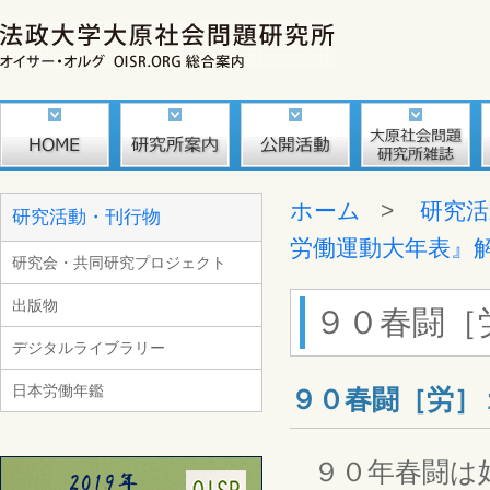
ホーム
>
研究活
研究活動・刊行物
労働運動大年表』
研究会・共同研究プロジェクト
出版物
９０春闘［
デジタルライブラリー
日本労働年鑑
９０春闘［労］
９０年春闘は好