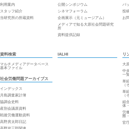
利用案内
公開シンポジウム
バ
スタッフ紹介
シネマフォーラム
投
当研究所の所蔵資料
企画展示（元ミュージアム）
お
メディアで知る大原社会問題研究
所
資料提供記録
資料検索
IALHI
リ
マルチメディアデータベース
大
基本ファイル
中
一
社会労働問題アーカイブス
単
（
インデックス
単
月島調査家計簿
（
協調会史料
組
体
産別会議原資料
労
戦後労働運動資料
際
高野房太郎日記
官
高野岩三郎関連