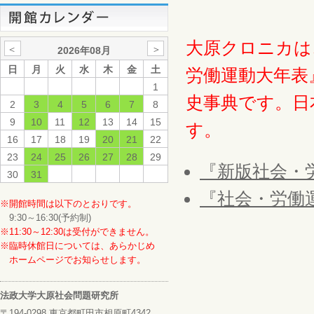
大原クロニカは
＜
＞
2026年08月
日
月
火
水
木
金
土
労働運動大年表
1
史事典です。日
2
3
4
5
6
7
8
9
10
11
12
13
14
15
す。
16
17
18
19
20
21
22
23
24
25
26
27
28
29
『新版社会・
30
31
『社会・労働
※開館時間は以下のとおりです。
9:30～16:30(予約制)
※11:30～12:30は受付ができません。
※臨時休館日については、あらかじめ
ホームページでお知らせします。
法政大学大原社会問題研究所
〒194-0298 東京都町田市相原町4342