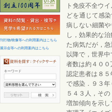
ト免疫不全ウイ
どを通じて感染
病しない細菌や
し，効果的な治
刊行物/映像等への利用案内はこちら
た病気だが，急
展示会等への利用案内はこちら
以降で，世界中
者数は約４００
キーワード
認定患者は８５
で感染．９３年
５４３人，その
増加傾向を示し