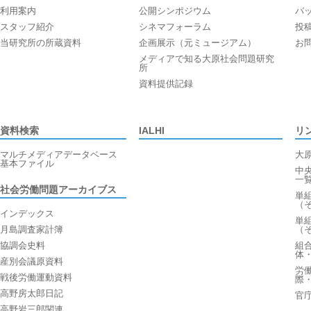
利用案内
公開シンポジウム
バ
スタッフ紹介
シネマフォーラム
投
当研究所の所蔵資料
企画展示（元ミュージアム）
お
メディアで知る大原社会問題研究
所
資料提供記録
資料検索
IALHI
リ
マルチメディアデータベース
大
基本ファイル
中
一
社会労働問題アーカイブス
単
（
インデックス
単
月島調査家計簿
（
協調会史料
組
体
産別会議原資料
労
戦後労働運動資料
際
高野房太郎日記
官
高野岩三郎関連