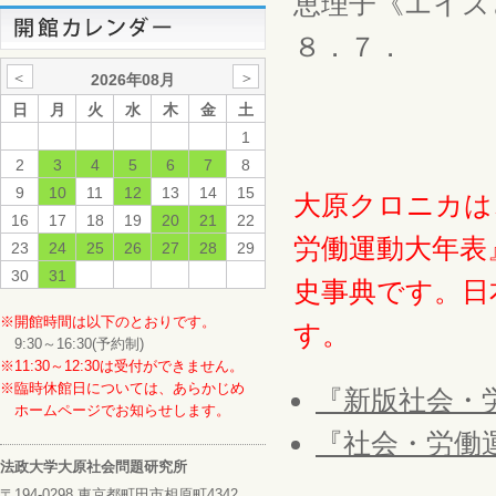
恵理子《エイズ
８．７．
＜
＞
2026年08月
日
月
火
水
木
金
土
1
2
3
4
5
6
7
8
9
10
11
12
13
14
15
大原クロニカは
16
17
18
19
20
21
22
労働運動大年表
23
24
25
26
27
28
29
30
31
史事典です。日
※開館時間は以下のとおりです。
す。
9:30～16:30(予約制)
※11:30～12:30は受付ができません。
※臨時休館日については、あらかじめ
『新版社会・
ホームページでお知らせします。
『社会・労働
法政大学大原社会問題研究所
〒194-0298 東京都町田市相原町4342