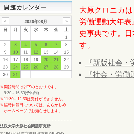
大原クロニカは
労働運動大年表
＜
＞
2026年08月
日
月
火
水
木
金
土
史事典です。日
1
す。
2
3
4
5
6
7
8
9
10
11
12
13
14
15
16
17
18
19
20
21
22
『新版社会・
23
24
25
26
27
28
29
『社会・労働
30
31
※開館時間は以下のとおりです。
9:30～16:30(予約制)
※11:30～12:30は受付ができません。
※臨時休館日については、あらかじめ
ホームページでお知らせします。
法政大学大原社会問題研究所
〒194-0298 東京都町田市相原町4342