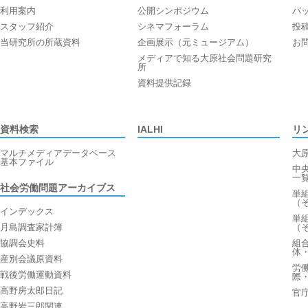
利用案内
公開シンポジウム
バ
スタッフ紹介
シネマフォーラム
投
当研究所の所蔵資料
企画展示（元ミュージアム）
お
メディアで知る大原社会問題研究
所
資料提供記録
資料検索
IALHI
リ
マルチメディアデータベース
大
基本ファイル
中
一
社会労働問題アーカイブス
単
（
インデックス
単
月島調査家計簿
（
協調会史料
組
体
産別会議原資料
労
戦後労働運動資料
際
高野房太郎日記
官
高野岩三郎関連