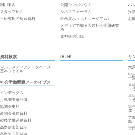
利用案内
公開シンポジウム
バ
スタッフ紹介
シネマフォーラム
投
当研究所の所蔵資料
企画展示（元ミュージアム）
お
メディアで知る大原社会問題研究
所
資料提供記録
資料検索
IALHI
リ
マルチメディアデータベース
大
基本ファイル
中
一
社会労働問題アーカイブス
単
（
インデックス
単
月島調査家計簿
（
協調会史料
組
体
産別会議原資料
労
戦後労働運動資料
際
高野房太郎日記
官
高野岩三郎関連