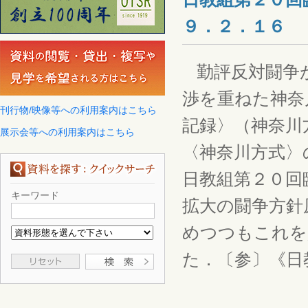
９．２．１６
勤評反対闘争が
渉を重ねた神奈
刊行物/映像等への利用案内はこちら
記録〉（神奈川
展示会等への利用案内はこちら
〈神奈川方式〉
日教組第２０回
キーワード
拡大の闘争方針
めつつもこれを
た．〔参〕《日