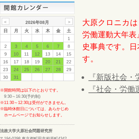
大原クロニカは
＜
＞
2026年08月
日
月
火
水
木
金
土
労働運動大年表
1
史事典です。日
2
3
4
5
6
7
8
9
10
11
12
13
14
15
す。
16
17
18
19
20
21
22
23
24
25
26
27
28
29
『新版社会・
30
31
『社会・労働
※開館時間は以下のとおりです。
9:30～16:30(予約制)
※11:30～12:30は受付ができません。
※臨時休館日については、あらかじめ
ホームページでお知らせします。
法政大学大原社会問題研究所
〒194-0298 東京都町田市相原町4342