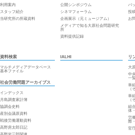
利用案内
公開シンポジウム
バ
スタッフ紹介
シネマフォーラム
投
当研究所の所蔵資料
企画展示（元ミュージアム）
お
メディアで知る大原社会問題研究
所
資料提供記録
資料検索
IALHI
リ
マルチメディアデータベース
大
基本ファイル
中
一
社会労働問題アーカイブス
単
（
インデックス
単
月島調査家計簿
（
協調会史料
組
体
産別会議原資料
労
戦後労働運動資料
際
高野房太郎日記
官
高野岩三郎関連