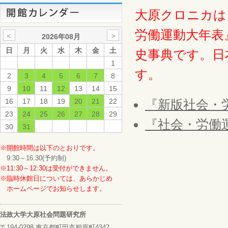
大原クロニカは
労働運動大年表
＜
＞
2026年08月
日
月
火
水
木
金
土
史事典です。日
1
す。
2
3
4
5
6
7
8
9
10
11
12
13
14
15
16
17
18
19
20
21
22
『新版社会・
23
24
25
26
27
28
29
『社会・労働
30
31
※開館時間は以下のとおりです。
9:30～16:30(予約制)
※11:30～12:30は受付ができません。
※臨時休館日については、あらかじめ
ホームページでお知らせします。
法政大学大原社会問題研究所
〒194-0298 東京都町田市相原町4342