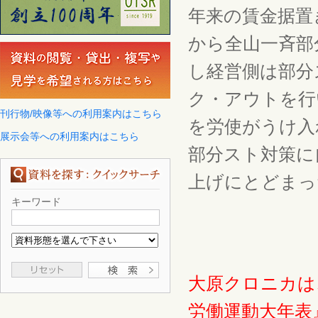
年来の賃金据置
から全山一斉部
し経営側は部分
ク・アウトを行
刊行物/映像等への利用案内はこちら
を労使がうけ入
展示会等への利用案内はこちら
部分スト対策に
上げにとどまっ
キーワード
大原クロニカは
労働運動大年表