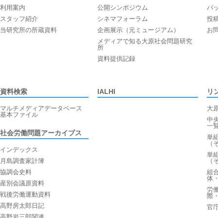
利用案内
公開シンポジウム
バ
スタッフ紹介
シネマフォーラム
投
当研究所の所蔵資料
企画展示（元ミュージアム）
お
メディアで知る大原社会問題研究
所
資料提供記録
資料検索
IALHI
リ
マルチメディアデータベース
大
基本ファイル
中
一
社会労働問題アーカイブス
単
（
インデックス
単
月島調査家計簿
（
協調会史料
組
体
産別会議原資料
労
戦後労働運動資料
際
高野房太郎日記
官
高野岩三郎関連