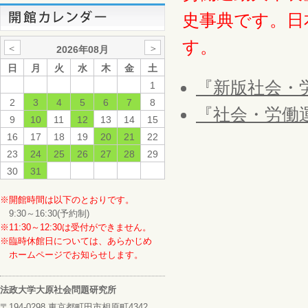
史事典です。日
す。
＜
＞
2026年08月
日
月
火
水
木
金
土
『新版社会・
1
2
3
4
5
6
7
8
『社会・労働
9
10
11
12
13
14
15
16
17
18
19
20
21
22
23
24
25
26
27
28
29
30
31
※開館時間は以下のとおりです。
9:30～16:30(予約制)
※11:30～12:30は受付ができません。
※臨時休館日については、あらかじめ
ホームページでお知らせします。
法政大学大原社会問題研究所
〒194-0298 東京都町田市相原町4342