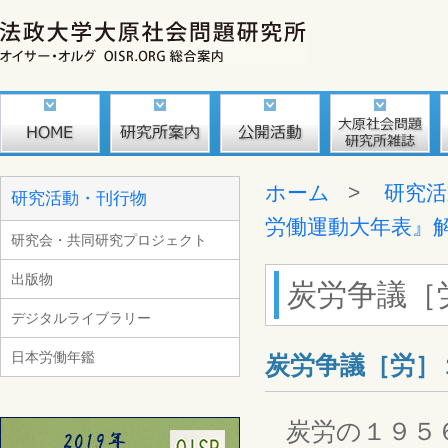
ホーム
>
研究活
研究活動・刊行物
労働運動大年表』
研究会・共同研究プロジェクト
出版物
炭労争議［
デジタルライブラリー
日本労働年鑑
炭労争議［労］
炭労の１９５６