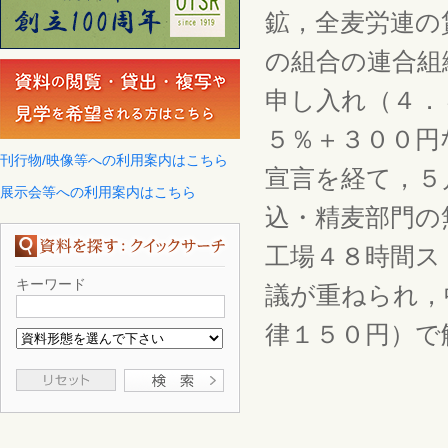
鉱，全麦労連の
の組合の連合組
申し入れ（４．
５％＋３００円
刊行物/映像等への利用案内はこちら
宣言を経て，５
展示会等への利用案内はこちら
込・精麦部門の
工場４８時間ス
キーワード
議が重ねられ，
律１５０円）で