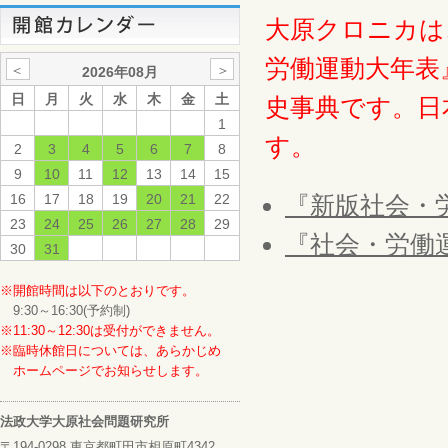
大原クロニカは
労働運動大年表
＜
＞
2026年08月
日
月
火
水
木
金
土
史事典です。日
1
す。
2
3
4
5
6
7
8
9
10
11
12
13
14
15
16
17
18
19
20
21
22
『新版社会・
23
24
25
26
27
28
29
『社会・労働
30
31
※開館時間は以下のとおりです。
9:30～16:30(予約制)
※11:30～12:30は受付ができません。
※臨時休館日については、あらかじめ
ホームページでお知らせします。
法政大学大原社会問題研究所
〒194-0298 東京都町田市相原町4342