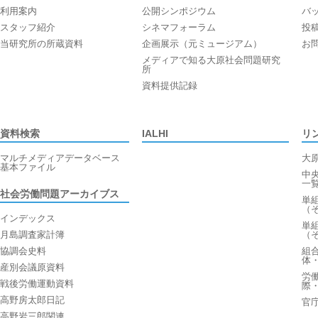
利用案内
公開シンポジウム
バ
スタッフ紹介
シネマフォーラム
投
当研究所の所蔵資料
企画展示（元ミュージアム）
お
メディアで知る大原社会問題研究
所
資料提供記録
資料検索
IALHI
リ
マルチメディアデータベース
大
基本ファイル
中
一
社会労働問題アーカイブス
単
（
インデックス
単
月島調査家計簿
（
協調会史料
組
体
産別会議原資料
労
戦後労働運動資料
際
高野房太郎日記
官
高野岩三郎関連