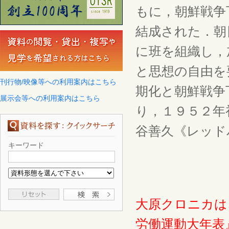
もに，朝鮮戦争
結成された．朝
に班を組織し，
と思想の自由を
刊行物/映像等への利用案内はこちら
期化と朝鮮戦争
展示会等への利用案内はこちら
り，１９５２年
谷善久《レッド
キーワード
大原クロニカは
労働運動大年表