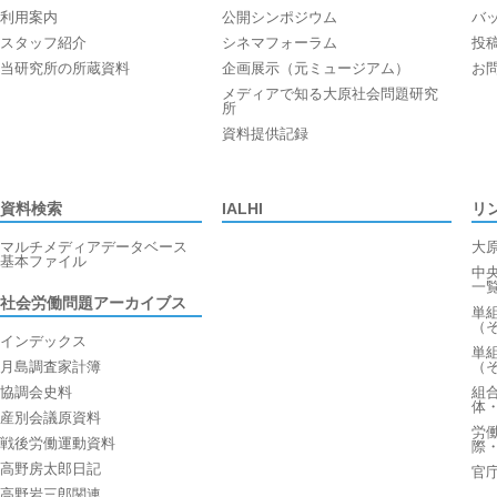
利用案内
公開シンポジウム
バ
スタッフ紹介
シネマフォーラム
投
当研究所の所蔵資料
企画展示（元ミュージアム）
お
メディアで知る大原社会問題研究
所
資料提供記録
資料検索
IALHI
リ
マルチメディアデータベース
大
基本ファイル
中
一
社会労働問題アーカイブス
単
（
インデックス
単
月島調査家計簿
（
協調会史料
組
体
産別会議原資料
労
戦後労働運動資料
際
高野房太郎日記
官
高野岩三郎関連