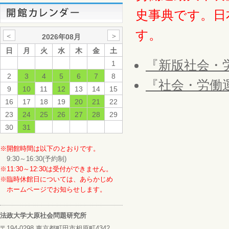
史事典です。日
す。
＜
＞
2026年08月
日
月
火
水
木
金
土
『新版社会・
1
2
3
4
5
6
7
8
『社会・労働
9
10
11
12
13
14
15
16
17
18
19
20
21
22
23
24
25
26
27
28
29
30
31
※開館時間は以下のとおりです。
9:30～16:30(予約制)
※11:30～12:30は受付ができません。
※臨時休館日については、あらかじめ
ホームページでお知らせします。
法政大学大原社会問題研究所
〒194-0298 東京都町田市相原町4342