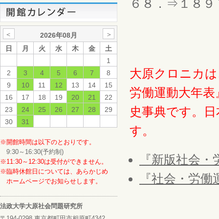
６８．⇒１８９
＜
＞
2026年08月
日
月
火
水
木
金
土
1
大原クロニカは
2
3
4
5
6
7
8
9
10
11
12
13
14
15
労働運動大年表
16
17
18
19
20
21
22
史事典です。日
23
24
25
26
27
28
29
30
31
す。
※開館時間は以下のとおりです。
9:30～16:30(予約制)
『新版社会・
※11:30～12:30は受付ができません。
※臨時休館日については、あらかじめ
『社会・労働
ホームページでお知らせします。
法政大学大原社会問題研究所
〒194-0298 東京都町田市相原町4342