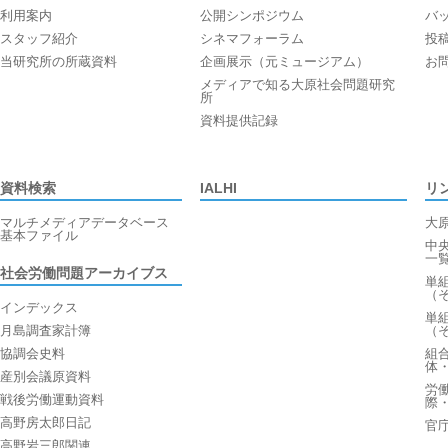
利用案内
公開シンポジウム
バ
スタッフ紹介
シネマフォーラム
投
当研究所の所蔵資料
企画展示（元ミュージアム）
お
メディアで知る大原社会問題研究
所
資料提供記録
資料検索
IALHI
リ
マルチメディアデータベース
大
基本ファイル
中
一
社会労働問題アーカイブス
単
（
インデックス
単
月島調査家計簿
（
協調会史料
組
体
産別会議原資料
労
戦後労働運動資料
際
高野房太郎日記
官
高野岩三郎関連