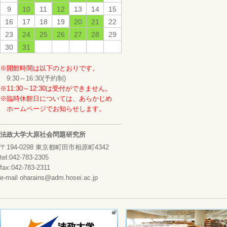
9
10
11
12
13
14
15
16
17
18
19
20
21
22
23
24
25
26
27
28
29
30
31
※開館時間は以下のとおりです。
9:30～16:30(予約制)
※11:30～12:30は受付ができません。
※臨時休館日については、あらかじめ
ホームページでお知らせします。
法政大学大原社会問題研究所
〒194-0298 東京都町田市相原町4342
tel:042-783-2305
fax:042-783-2311
e-mail oharains@adm.hosei.ac.jp