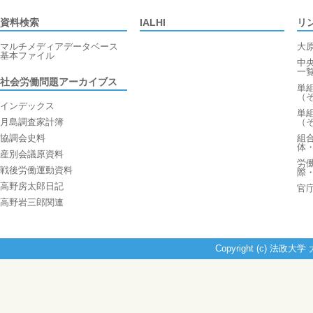
資料検索
IALHI
リ
マルチメディアデータベース
大
基本ファイル
中
一
社会労働問題アーカイブス
単
（
インデックス
単
月島調査家計簿
（
協調会史料
組
体
産別会議原資料
労
戦後労働運動資料
際
高野房太郎日記
官
高野岩三郎関連
Copyright (c) 法政大学