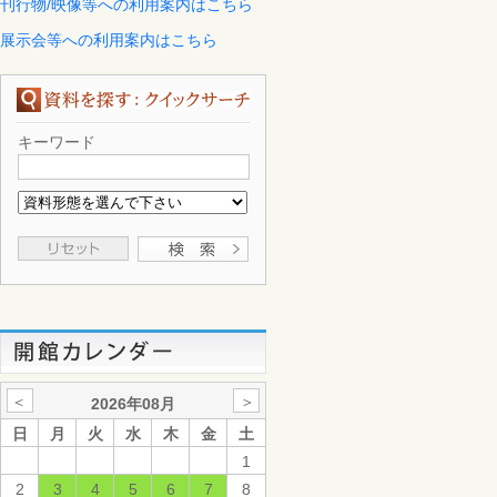
刊行物/映像等への利用案内はこちら
展示会等への利用案内はこちら
キーワード
＜
＞
2026年08月
日
月
火
水
木
金
土
1
2
3
4
5
6
7
8