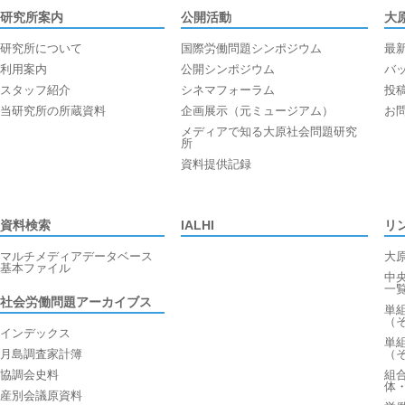
研究所案内
公開活動
大
研究所について
国際労働問題シンポジウム
最
利用案内
公開シンポジウム
バ
スタッフ紹介
シネマフォーラム
投
当研究所の所蔵資料
企画展示（元ミュージアム）
お
メディアで知る大原社会問題研究
所
資料提供記録
資料検索
IALHI
リ
マルチメディアデータベース
大
基本ファイル
中
一
社会労働問題アーカイブス
単
（
インデックス
単
月島調査家計簿
（
協調会史料
組
体
産別会議原資料