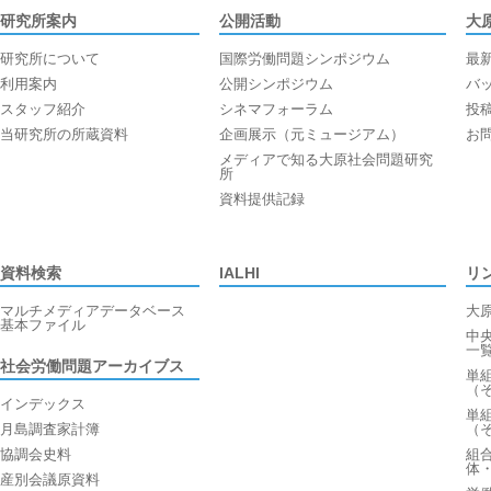
研究所案内
公開活動
大
研究所について
国際労働問題シンポジウム
最
利用案内
公開シンポジウム
バ
スタッフ紹介
シネマフォーラム
投
当研究所の所蔵資料
企画展示（元ミュージアム）
お
メディアで知る大原社会問題研究
所
資料提供記録
資料検索
IALHI
リ
マルチメディアデータベース
大
基本ファイル
中
一
社会労働問題アーカイブス
単
（
インデックス
単
月島調査家計簿
（
協調会史料
組
体
産別会議原資料