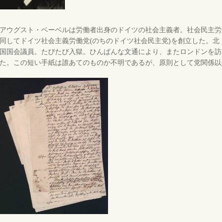
アウグスト・ベーベルは労働者出身のドイツの社会主義者。社会民主労
同してドイツ社会主義労働党(のちのドイツ社会民主党)を創立した。北
国国会議員。たびたび入獄。ひんぱんな文通により、またロンドンを訪
た。この短い手紙は誰あてのものか不明であるが、原則として党関係以