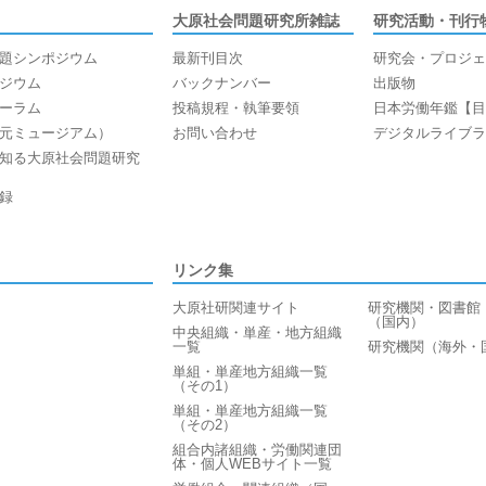
大原社会問題研究所雑誌
研究活動・刊行
題シンポジウム
最新刊目次
研究会・プロジェ
ジウム
バックナンバー
出版物
ーラム
投稿規程・執筆要領
日本労働年鑑【目
元ミュージアム）
お問い合わせ
デジタルライブラ
知る大原社会問題研究
録
リンク集
大原社研関連サイト
研究機関・図書館
（国内）
中央組織・単産・地方組織
一覧
研究機関（海外・
単組・単産地方組織一覧
（その1）
単組・単産地方組織一覧
（その2）
組合内諸組織・労働関連団
体・個人WEBサイト一覧