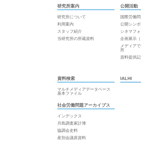
研究所案内
公開活動
研究所について
国際労働問
利用案内
公開シンポ
スタッフ紹介
シネマフォ
当研究所の所蔵資料
企画展示（
メディアで
所
資料提供記
資料検索
IALHI
マルチメディアデータベース
基本ファイル
社会労働問題アーカイブス
インデックス
月島調査家計簿
協調会史料
産別会議原資料