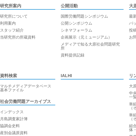
研究所案内
公開活動
大
研究所について
国際労働問題シンポジウム
最
利用案内
公開シンポジウム
バ
スタッフ紹介
シネマフォーラム
投
当研究所の所蔵資料
企画展示（元ミュージアム）
お
メディアで知る大原社会問題研究
所
資料提供記録
資料検索
IALHI
リ
マルチメディアデータベース
大
基本ファイル
中
一
社会労働問題アーカイブス
単
（
インデックス
単
月島調査家計簿
（
協調会史料
組
体
産別会議原資料