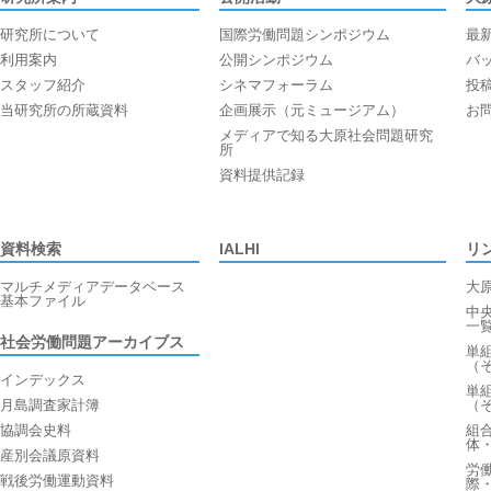
研究所について
国際労働問題シンポジウム
最
利用案内
公開シンポジウム
バ
スタッフ紹介
シネマフォーラム
投
当研究所の所蔵資料
企画展示（元ミュージアム）
お
メディアで知る大原社会問題研究
所
資料提供記録
資料検索
IALHI
リ
マルチメディアデータベース
大
基本ファイル
中
一
社会労働問題アーカイブス
単
（
インデックス
単
月島調査家計簿
（
協調会史料
組
体
産別会議原資料
労
戦後労働運動資料
際