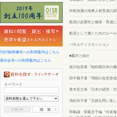
外航海運の海事人材育成の課
船員の必要性と確保・育成に
船員として働くためのルール
パネルディスカッション
刊行物/映像等への利用案内はこちら
■書評と紹介
展示会等への利用案内はこちら
堀川祐里著『戦時期日本の働
田中雅子著『増税の合意形成
キーワード
青木宏之著『日本の経営・労
池松玲子著『主婦を問い直し
和氣誠・和氣文子編『向坂逸