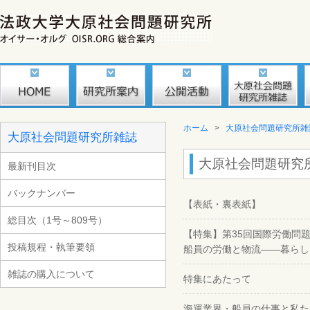
ホーム
>
大原社会問題研究所雑
大原社会問題研究所雑誌
大原社会問題研究所雑
最新刊目次
バックナンバー
【表紙・裏表紙】
総目次（1号～809号）
【特集】第35回国際労働問
投稿規程・執筆要領
船員の労働と物流――暮らし
雑誌の購入について
特集にあたって
海運業界・船員の仕事と私た