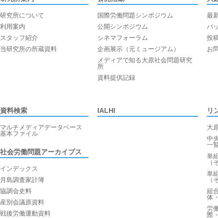
研究所について
国際労働問題シンポジウム
最
利用案内
公開シンポジウム
バ
スタッフ紹介
シネマフォーラム
投
当研究所の所蔵資料
企画展示（元ミュージアム）
お
メディアで知る大原社会問題研究
所
資料提供記録
資料検索
IALHI
リ
マルチメディアデータベース
大
基本ファイル
中
一
社会労働問題アーカイブス
単
（
インデックス
単
月島調査家計簿
（
協調会史料
組
体
産別会議原資料
労
戦後労働運動資料
際