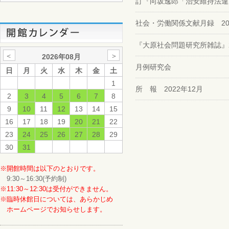
訂『向坂逸郎「治安維持法違
社会・労働関係文献月録 2022.1
『大原社会問題研究所雑誌』2
＜
＞
2026年08月
月例研究会
日
月
火
水
木
金
土
1
所 報 2022年12月
2
3
4
5
6
7
8
9
10
11
12
13
14
15
16
17
18
19
20
21
22
23
24
25
26
27
28
29
30
31
※開館時間は以下のとおりです。
9:30～16:30(予約制)
※11:30～12:30は受付ができません。
※臨時休館日については、あらかじめ
ホームページでお知らせします。