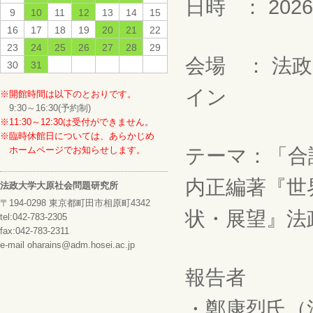
日時 ： 202
9
10
11
12
13
14
15
16
17
18
19
20
21
22
23
24
25
26
27
28
29
会場 ： 法
30
31
イン
※開館時間は以下のとおりです。
9:30～16:30(予約制)
※11:30～12:30は受付ができません。
※臨時休館日については、あらかじめ
ホームページでお知らせします。
テーマ：「合
内正編著『世
法政大学大原社会問題研究所
〒194-0298 東京都町田市相原町4342
状・展望』法政
tel:042-783-2305
fax:042-783-2311
e-mail oharains@adm.hosei.ac.jp
報告者
・鄭康烈氏
（