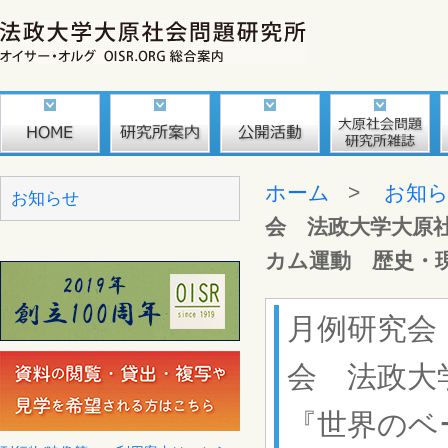
ホーム
>
お知
お知らせ
会 法政大学大原
カム運動 歴史・現
月例研究会
会 法政大
『世界のベ