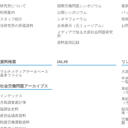
研究所について
国際労働問題シンポジウム
最
利用案内
公開シンポジウム
バ
スタッフ紹介
シネマフォーラム
投
当研究所の所蔵資料
企画展示（元ミュージアム）
お
メディアで知る大原社会問題研究
所
資料提供記録
資料検索
IALHI
リ
マルチメディアデータベース
大
基本ファイル
中
一
社会労働問題アーカイブス
単
（
インデックス
単
月島調査家計簿
（
協調会史料
組
体
産別会議原資料
労
戦後労働運動資料
際