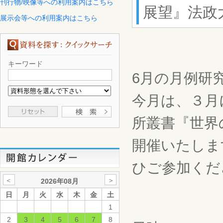
刊行物/映像等への利用案内はこちら
展望』法政大
展示会等への利用案内はこちら
キーワード
6月の月例研
今月は、３月
所叢書『世界
開催いたしま
ひご参加くだ
＜
＞
2026年08月
日
月
火
水
木
金
土
1
2
3
4
5
6
7
8