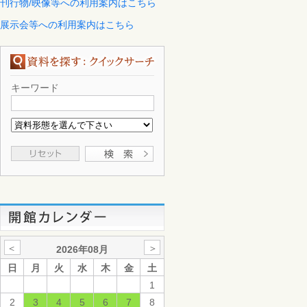
刊行物/映像等への利用案内はこちら
展示会等への利用案内はこちら
キーワード
＜
＞
2026年08月
日
月
火
水
木
金
土
1
2
3
4
5
6
7
8