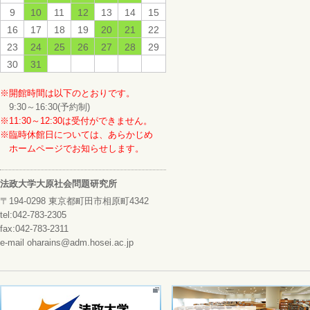
9
10
11
12
13
14
15
16
17
18
19
20
21
22
23
24
25
26
27
28
29
30
31
※開館時間は以下のとおりです。
9:30～16:30(予約制)
※11:30～12:30は受付ができません。
※臨時休館日については、あらかじめ
ホームページでお知らせします。
法政大学大原社会問題研究所
〒194-0298 東京都町田市相原町4342
tel:042-783-2305
fax:042-783-2311
e-mail oharains@adm.hosei.ac.jp