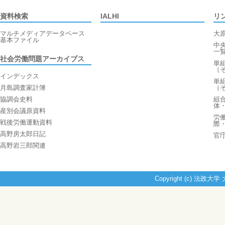
資料検索
IALHI
リ
マルチメディアデータベース
大
基本ファイル
中
一
社会労働問題アーカイブス
単
（
インデックス
単
月島調査家計簿
（
協調会史料
組
体
産別会議原資料
労
戦後労働運動資料
際
高野房太郎日記
官
高野岩三郎関連
Copyright (c) 法政大学