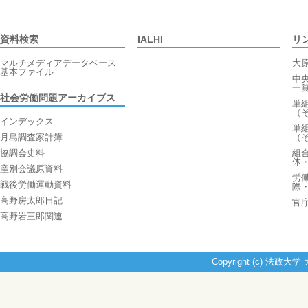
資料検索
IALHI
リ
マルチメディアデータベース
大
基本ファイル
中
一
社会労働問題アーカイブス
単
（
インデックス
単
月島調査家計簿
（
協調会史料
組
体
産別会議原資料
労
戦後労働運動資料
際
高野房太郎日記
官
高野岩三郎関連
Copyright (c) 法政大学