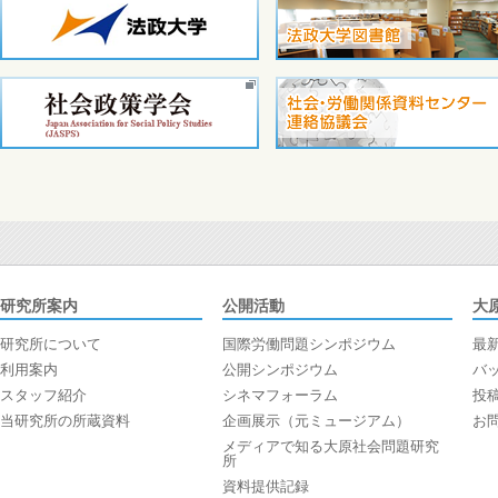
研究所案内
公開活動
大
研究所について
国際労働問題シンポジウム
最
利用案内
公開シンポジウム
バ
スタッフ紹介
シネマフォーラム
投
当研究所の所蔵資料
企画展示（元ミュージアム）
お
メディアで知る大原社会問題研究
所
資料提供記録