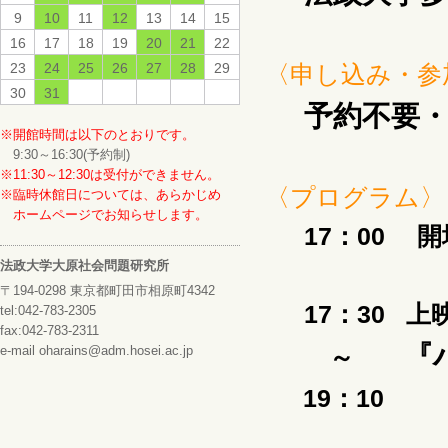
9
10
11
12
13
14
15
16
17
18
19
20
21
22
23
24
25
26
27
28
29
〈申し込み・参
30
31
予約不要
※開館時間は以下のとおりです。
9:30～16:30(予約制)
※11:30～12:30は受付ができません。
〈プログラム〉
※臨時休館日については、あらかじめ
ホームページでお知らせします。
17：00
開
法政大学大原社会問題研究所
〒194-0298 東京都町田市相原町4342
17：30 上
tel:042-783-2305
fax:042-783-2311
『
e-mail oharains@adm.hosei.ac.jp
～
19：10