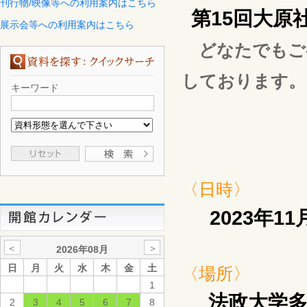
刊行物/映像等への利用案内はこちら
第15回大原
展示会等への利用案内はこちら
どなたでもご
しております。
キーワード
〈日時〉
2023年1
＜
＞
2026年08月
日
月
火
水
木
金
土
〈場所〉
1
法政大学
2
3
4
5
6
7
8