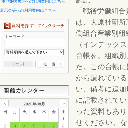
刊行物/映像等への利用案内はこちら
「戦後労働組合
展示会等への利用案内はこちら
は、大原社研所
働組合産業別組
キーワード
（インデックス
台帳を、組織別
た。この台帳に
から漏れている
い、備考に追加
に記載されてい
＜
＞
2026年08月
った資料もあり
日
月
火
水
木
金
土
1
せください。な
2
3
4
5
6
7
8