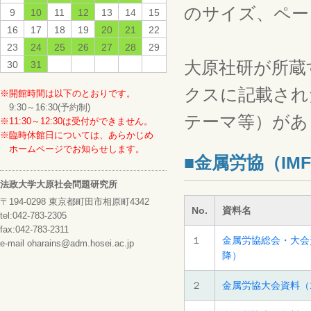
のサイズ、ペー
9
10
11
12
13
14
15
16
17
18
19
20
21
22
23
24
25
26
27
28
29
大原社研が所蔵
30
31
クスに記載され
※開館時間は以下のとおりです。
9:30～16:30(予約制)
テーマ等）があ
※11:30～12:30は受付ができません。
※臨時休館日については、あらかじめ
ホームページでお知らせします。
■金属労協（IM
法政大学大原社会問題研究所
〒194-0298 東京都町田市相原町4342
No.
資料名
tel:042-783-2305
fax:042-783-2311
１
金属労協総会・大会資
e-mail oharains@adm.hosei.ac.jp
降）
２
金属労協大会資料（1