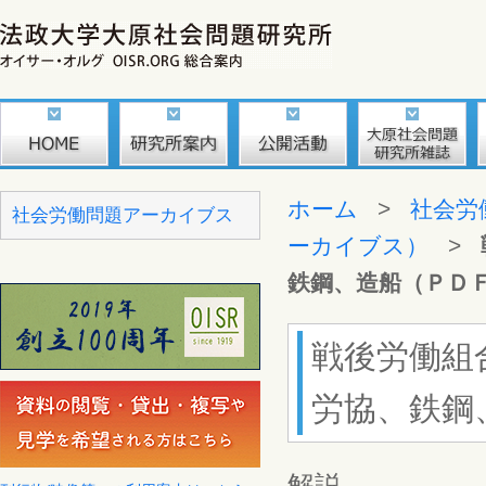
ホーム
>
社会労
社会労働問題アーカイブス
ーカイブス）
>
鉄鋼、造船（ＰＤ
戦後労働組
労協、鉄鋼
解説