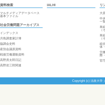
資料検索
IALHI
リ
マルチメディアデータベース
大
基本ファイル
中
一
社会労働問題アーカイブス
単
（
インデックス
単
月島調査家計簿
（
協調会史料
組
体
産別会議原資料
労
戦後労働運動資料
際
高野房太郎日記
官
高野岩三郎関連
Copyright (c) 法政大学