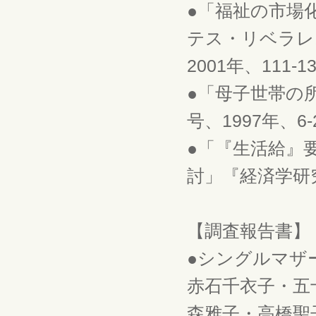
●「福祉の市場
テス・リベラレ
2001年、111-1
●「母子世帯の
号、1997年、6-
●「『生活給』
討」『経済学研究』
【調査報告書】
●シングルマザ
赤石千衣子・五
森雅子・高橋聖