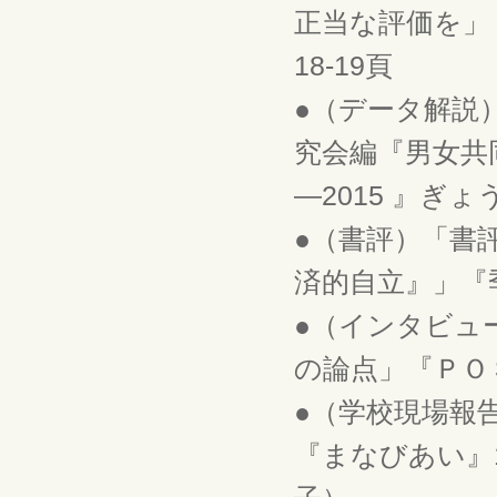
正当な評価を」『
18-19頁
●（データ解説
究会編『男女共
―2015 』ぎょう
●（書評）「書
済的自立』」『季
●（インタビュ
の論点」『ＰＯＳＳ
●（学校現場報
『まなびあい』1