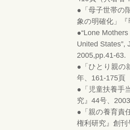
●「母子世帯の
象の明確化」『季
●“Lone Mothers 
United States”,
2005,pp.41-63.
●「ひとり親の就
年、161-175頁
●「児童扶養手
究』44号、200
●「親の養育責
権利研究』創刊号、