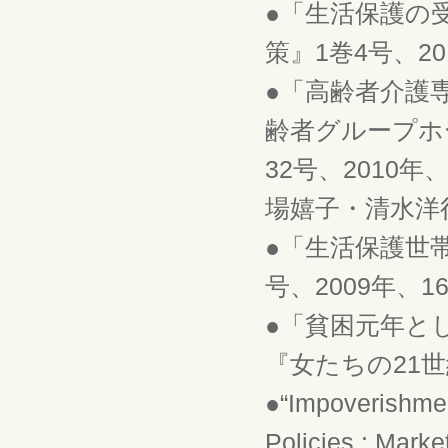
●「生活保護の
策』1巻4号、2
●「高齢者介護
齢者グループホ
32号、2010
場嬉子・清水洋
●「生活保護世
号、2009年、
●「貧困元年と
『女たちの21世紀
●“Impoverishme
Policies : Mark