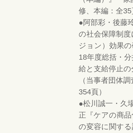
修、本編：全35
●阿部彩・後藤
の社会保障制度
ジョン）効果の
18年度総括・
給と支給停止の分
（当事者団体調
354頁）
●松川誠一・久
正『ケアの商品
の変容に関する