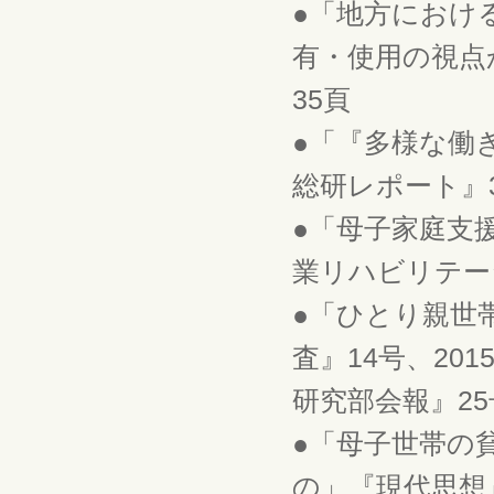
●「地方におけ
有・使用の視点か
35頁
●「『多様な働
総研レポート』30
●「母子家庭支
業リハビリテーシ
●「ひとり親世
査』14号、20
研究部会報』25号
●「母子世帯の
の」『現代思想』4