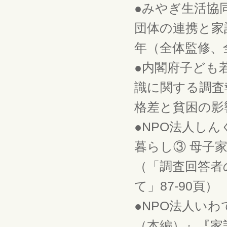
●みやぎ生活協
団体の連携と家
年（全体監修、
●内閣府子ども
識に関する調査
格差と貧困の影響
●NPO法人し
暮らし③ 母子
（「調査回答者
て」87-90頁）
●NPO法人い
（本編）』『家