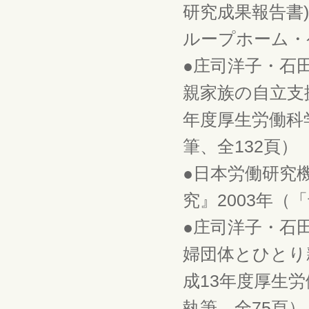
研究成果報告書
ループホーム・ケ
●庄司洋子・石
親家族の自立支
年度厚生労働科
筆、全132頁）
●日本労働研究
究』2003年（
●庄司洋子・石
婦団体とひとり
成13年度厚生労
執筆、全75頁）