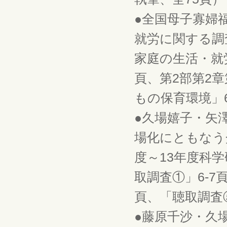
●全国母子寡婦
就労に関する調
家庭の生活・就
頁、第2部第2
もの保育環境」6
●久場嬉子・矢
場化にともなう
度～13年度科学
取調査①」6-7
頁、「聴取調査⑤
●藤原千沙・久