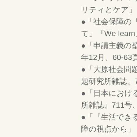
リティとケア」『経
●「社会保障の
て」『We lear
●「申請主義の壁と
年12月、60-63
●「大原社会問
題研究所雑誌』72
●「日本におけ
所雑誌』711号、
●「『生活でき
障の視点から」『