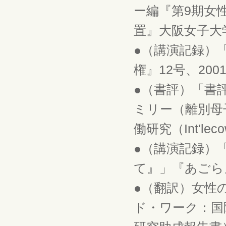
ー編『第9期女
置』大阪女子大学
●（講演記録）
権』12号、2001
●（書評）「書
ミリー（離別母
働研究（Int'lec
●（講演記録）
て』」『あごら』2
●（翻訳）女性
ド・ワーク：国