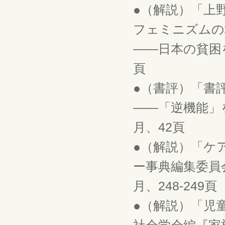
●（解説）「上
フェミニズムの
――日本の貧困を考
頁
●（書評）「書
――「逆機能」を
月、42頁
●（解説）「ケ
ー事典編集委員
月、248-249頁
●（解説）「児