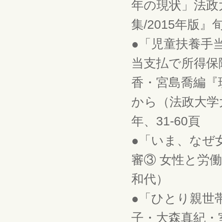
年の現状」法政
集/2015年版』
●「児童扶養手
当支払で所得保
香・宮島喬編『
から（法政大学
年、31-60頁
●「いま、なぜ
審③ 女性と労働
和代）
●「ひとり親世
子・大森真紀・