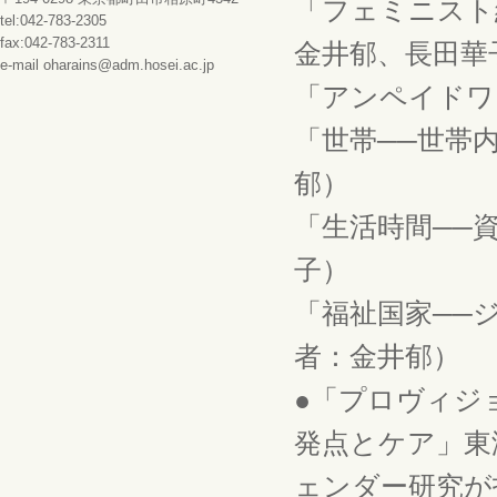
「フェミニスト
tel:042-783-2305
fax:042-783-2311
金井郁、長田華
e-mail oharains@adm.hosei.ac.jp
「アンペイドワー
「世帯──世帯内
郁）
「生活時間──資
子）
「福祉国家──ジ
者：金井郁）
●「プロヴィジ
発点とケア」東
ェンダー研究が拓