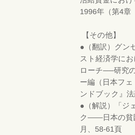
1996年（第4
【その他】
●（翻訳）グン
スト経済学にお
ローチ──研究
ー編（日本フェ
ンドブック』法政
●（解説）「ジ
ク――日本の貧困
月、58-61頁