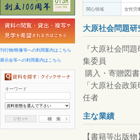
関心領域
女性労
大原社会問題研
『大原社会問題
刊行物/映像等への利用案内はこちら
集委員
展示会等への利用案内はこちら
購入・寄贈図書
「大原社会政策
キーワード
任者
主な業績
【書籍等出版物