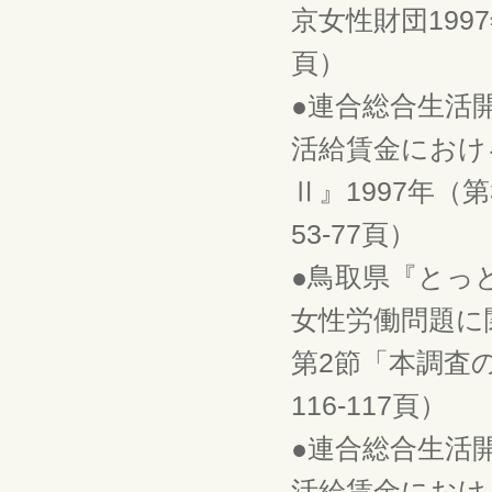
京女性財団199
頁）
●連合総合生活
活給賃金におけ
Ⅱ』1997年
53-77頁）
●鳥取県『とっ
女性労働問題に
第2節「本調査
116-117頁）
●連合総合生活
活給賃金におけ