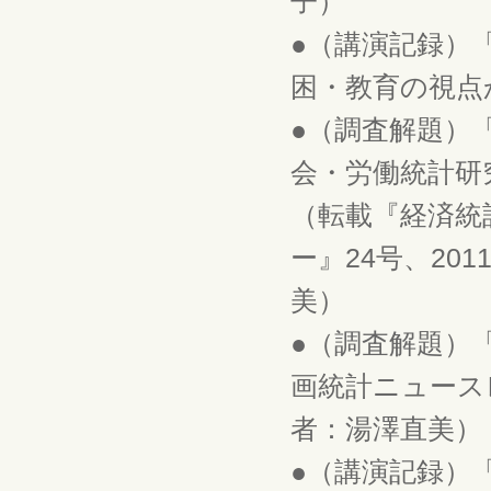
子）
●（講演記録）
困・教育の視点か
●（調査解題）
会・労働統計研究部
（転載『経済統
ー』24号、201
美）
●（調査解題）
画統計ニュースレ
者：湯澤直美）
●（講演記録）