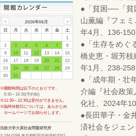
●「貧困──「
山薫編『フェミ
＜
＞
2026年08月
日
月
火
水
木
金
土
年4月、136-15
1
●「生存をめぐ
2
3
4
5
6
7
8
9
10
11
12
13
14
15
橋史恵・堀芳枝
16
17
18
19
20
21
22
年1月、238-25
23
24
25
26
27
28
29
30
31
●「成年期・壮
※開館時間は以下のとおりです。
介編『社会政策
9:30～16:30(予約制)
※11:30～12:30は受付ができません。
化社、2024年10
※臨時休館日については、あらかじめ
ホームページでお知らせします。
●長田華子・金
済社会をジェン
法政大学大原社会問題研究所
〒194-0298 東京都町田市相原町4342