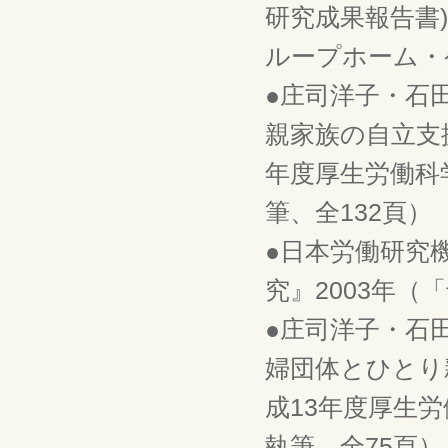
研究成果報告書
ループホーム・ケ
●庄司洋子・石
親家族の自立支
年度厚生労働科
筆、全132頁）
●日本労働研究
究』2003年（
●庄司洋子・石
婦団体とひとり
成13年度厚生労
執筆、全75頁）