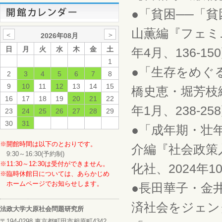
●「貧困──「
山薫編『フェミ
＜
＞
2026年08月
日
月
火
水
木
金
土
年4月、136-15
1
●「生存をめぐ
2
3
4
5
6
7
8
9
10
11
12
13
14
15
橋史恵・堀芳枝
16
17
18
19
20
21
22
年1月、238-25
23
24
25
26
27
28
29
30
31
●「成年期・壮
※開館時間は以下のとおりです。
介編『社会政策
9:30～16:30(予約制)
※11:30～12:30は受付ができません。
化社、2024年10
※臨時休館日については、あらかじめ
ホームページでお知らせします。
●長田華子・金
済社会をジェン
法政大学大原社会問題研究所
〒194-0298 東京都町田市相原町4342