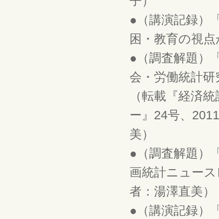
子）
●（講演記録）
困・教育の視点か
●（調査解題）
会・労働統計研究部
（転載『経済統
ー』24号、201
美）
●（調査解題）
画統計ニュースレ
者：湯澤直美）
●（講演記録）