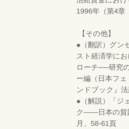
1996年（第4
【その他】
●（翻訳）グン
スト経済学にお
ローチ──研究
ー編（日本フェ
ンドブック』法政
●（解説）「ジ
ク――日本の貧困
月、58-61頁