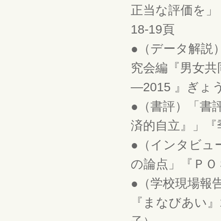
正当な評価を」『
18-19頁
●（データ解説
究会編『男女共
―2015 』ぎょう
●（書評）「書
済的自立』」『季
●（インタビュ
の論点」『ＰＯＳＳ
●（学校現場報
『まなびあい』1