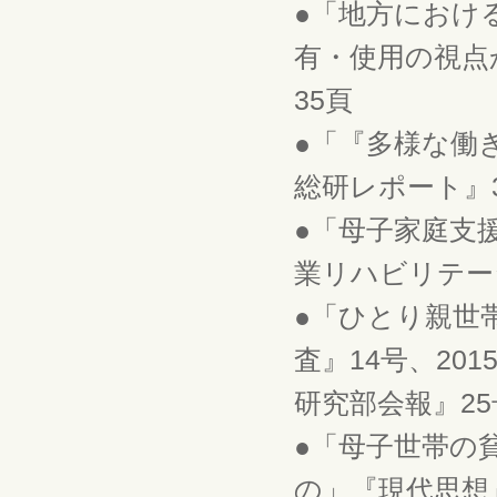
●「地方におけ
有・使用の視点か
35頁
●「『多様な働
総研レポート』30
●「母子家庭支
業リハビリテーシ
●「ひとり親世
査』14号、20
研究部会報』25号
●「母子世帯の
の」『現代思想』4