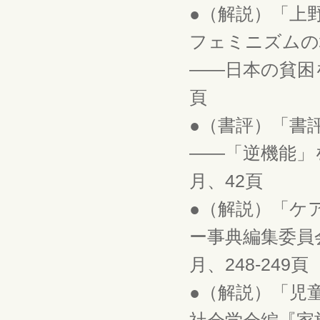
●（解説）「上
フェミニズムの
――日本の貧困を考
頁
●（書評）「書
――「逆機能」を
月、42頁
●（解説）「ケ
ー事典編集委員
月、248-249頁
●（解説）「児