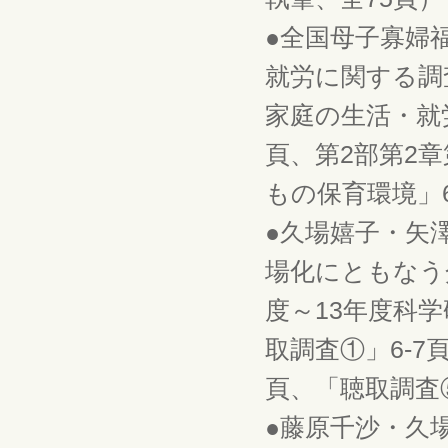
●全国母子寡婦
就労に関する調
家庭の生活・就
頁、第2部第2
もの保育環境」6
●久場嬉子・矢
場化にともなう
度～13年度科学
取調査①」6-7
頁、「聴取調査⑤
●藤原千沙・久