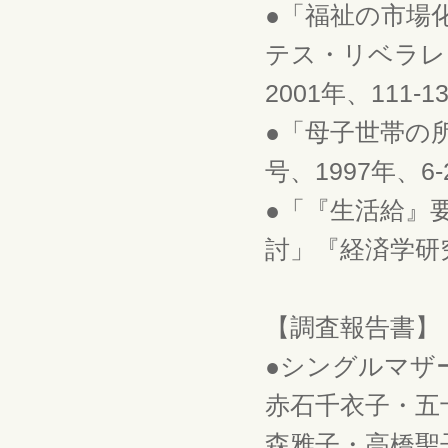
●「福祉の市場
テス・リベラレ
2001年、111-1
●「母子世帯の
号、1997年、6-
●「『生活給』
討」『経済学研究』
【調査報告書】
●シングルマザ
赤石千衣子・五
森雅子・高橋聖