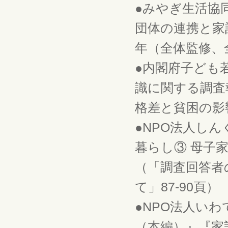
●みやぎ生活協
団体の連携と家
年（全体監修、
●内閣府子ども
識に関する調査
格差と貧困の影響
●NPO法人し
暮らし③ 母子
（「調査回答者
て」87-90頁）
●NPO法人い
（本編）』『家