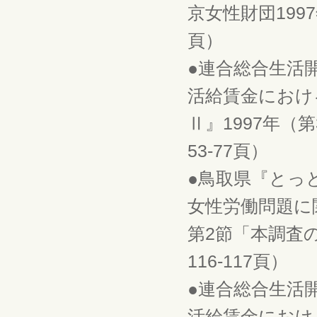
京女性財団199
頁）
●連合総合生活
活給賃金におけ
Ⅱ』1997年
53-77頁）
●鳥取県『とっ
女性労働問題に
第2節「本調査
116-117頁）
●連合総合生活
活給賃金におけ