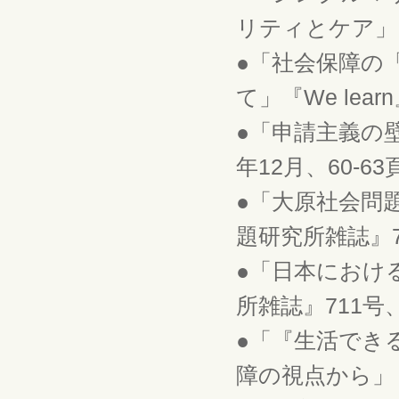
リティとケア」『経
●「社会保障の
て」『We lear
●「申請主義の壁と
年12月、60-63
●「大原社会問
題研究所雑誌』72
●「日本におけ
所雑誌』711号、
●「『生活でき
障の視点から」『