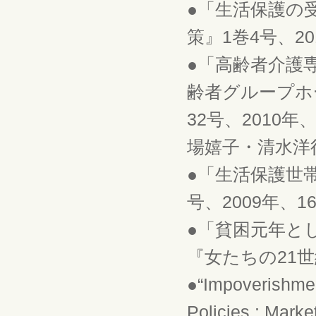
●「生活保護の
策』1巻4号、2
●「高齢者介護
齢者グループホ
32号、2010
場嬉子・清水洋
●「生活保護世
号、2009年、
●「貧困元年と
『女たちの21世紀
●“Impoverishme
Policies : Mark