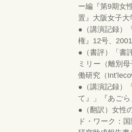
ー編『第9期女
置』大阪女子大学
●（講演記録）
権』12号、2001
●（書評）「書
ミリー（離別母
働研究（Int'lec
●（講演記録）
て』」『あごら』2
●（翻訳）女性
ド・ワーク：国