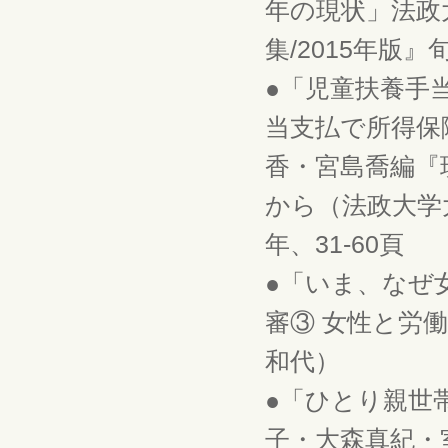
年の現状」法政
集/2015年版』
●「児童扶養手
当支払で所得保
香・宮島喬編『
から（法政大学
年、31-60頁
●「いま、なぜ
審③ 女性と労働
和代）
●「ひとり親世
子・大森真紀・