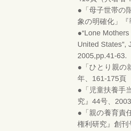
●「母子世帯の
象の明確化」『季
●“Lone Mothers 
United States”,
2005,pp.41-63.
●「ひとり親の就
年、161-175頁
●「児童扶養手
究』44号、200
●「親の養育責
権利研究』創刊号、