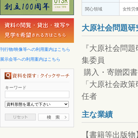
関心領域
女性労
大原社会問題研
『大原社会問題
刊行物/映像等への利用案内はこちら
集委員
展示会等への利用案内はこちら
購入・寄贈図書
「大原社会政策
キーワード
任者
主な業績
【書籍等出版物