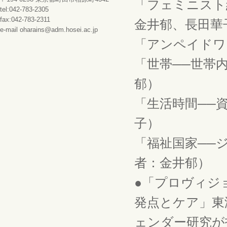
「フェミニスト
tel:042-783-2305
fax:042-783-2311
金井郁、長田華
e-mail oharains@adm.hosei.ac.jp
「アンペイドワー
「世帯──世帯内
郁）
「生活時間──資
子）
「福祉国家──ジ
者：金井郁）
●「プロヴィジ
発点とケア」東
ェンダー研究が拓