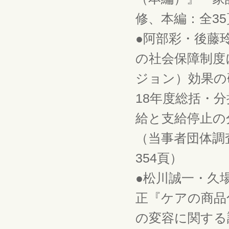
修、本編：全35
●阿部彩・後藤
の社会保障制度
ジョン）効果の
18年度総括・
給と支給停止の分
（当事者団体調
354頁）
●松川誠一・久
正『ケアの商品
の変容に関する