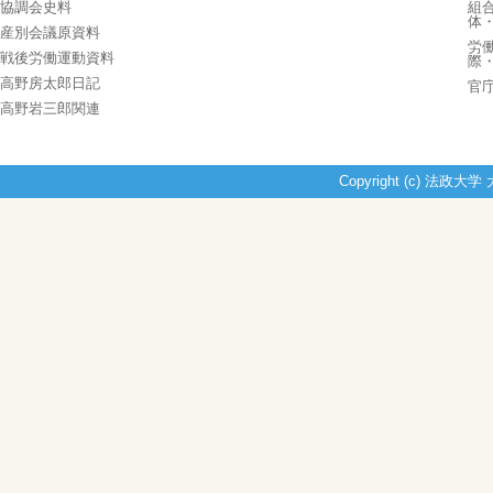
協調会史料
組
体
産別会議原資料
労
戦後労働運動資料
際
高野房太郎日記
官
高野岩三郎関連
Copyright (c) 法政大学