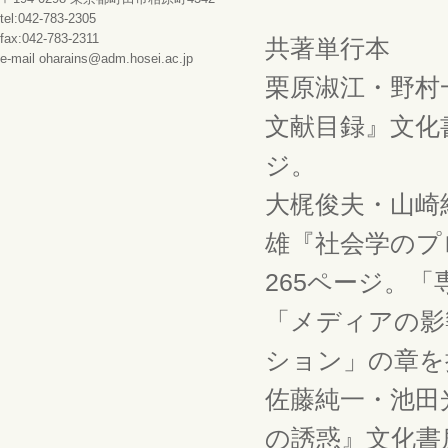
tel:042-783-2305
fax:042-783-2311
共著単行本
e-mail oharains@adm.hosei.ac.jp
栗原淑江・野村
文献目録』文化書
ジ。
大梶俊夫・山崎
雄『社会学のプ
265ページ。
「メディアの影
ション」の章を
佐藤純一・池田
の誘惑』文化書房