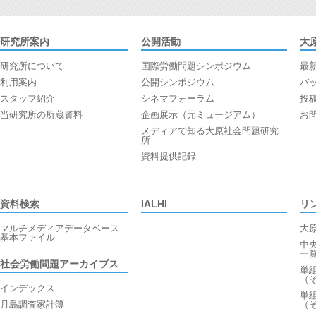
研究所案内
公開活動
大
研究所について
国際労働問題シンポジウム
最
利用案内
公開シンポジウム
バ
スタッフ紹介
シネマフォーラム
投
当研究所の所蔵資料
企画展示（元ミュージアム）
お
メディアで知る大原社会問題研究
所
資料提供記録
資料検索
IALHI
リ
マルチメディアデータベース
大
基本ファイル
中
一
社会労働問題アーカイブス
単
（
インデックス
単
月島調査家計簿
（