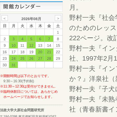
月。
野村一夫『社会
＜
＞
2026年08月
日
月
火
水
木
金
土
のためのレッスン
1
222ページ。改
2
3
4
5
6
7
8
9
10
11
12
13
14
15
野村一夫『イン
16
17
18
19
20
21
22
社、1997年2月
23
24
25
26
27
28
29
30
31
野村一夫『イン
※開館時間は以下のとおりです。
か？』洋泉社（新
9:30～16:30(予約制)
※11:30～12:30は受付ができません。
野村一夫『子犬
※臨時休館日については、あらかじめ
ホームページでお知らせします。
野村一夫『未熟
社（青春新書イン
法政大学大原社会問題研究所
〒194-0298 東京都町田市相原町4342