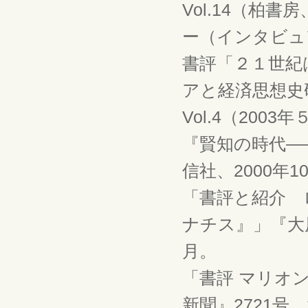
Vol.14（柏書
ー（インタビュ
書評「２１世紀
アと経済思想史
Vol.4（20
『賢知の時代―
信社、2000年1
「書評と紹介 
ナチス』」『大原
月。
「書評 マリオ
新聞』2721号、