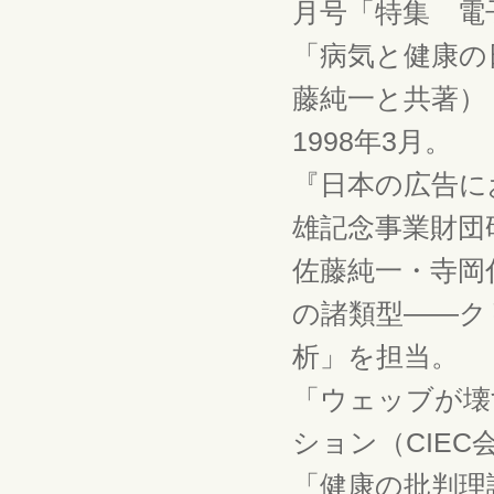
月号「特集 電
「病気と健康の
藤純一と共著）
1998年3月。
『日本の広告に
雄記念事業財団
佐藤純一・寺岡
の諸類型――ク
析」を担当。
「ウェッブが壊
ション（CIEC会
「健康の批判理