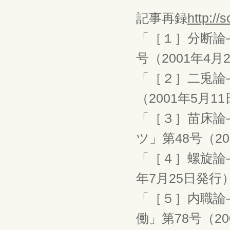
記事再録
http://s
「［１］分断論
号（2001年4月
「［２］二兎論
（2001年5月1
「［３］苗床論
ツ」第48号（20
「［４］螺旋論
年7月25日発行
「［５］内職論
働」第78号（20