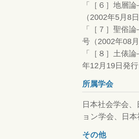
「［６］地層論
（2002年5月8
「［７］聖俗論
号（2002年08
「［８］土俵論―
年12月19日発
所属学会
日本社会学会、
ョン学会、日本
その他