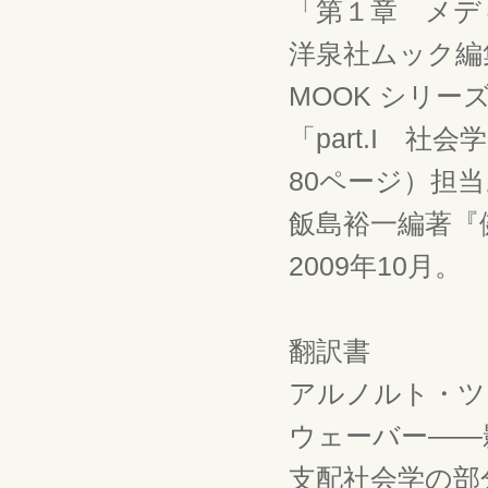
「第１章 メデ
洋泉社ムック編
MOOK シリーズS
「part.I 
80ページ）担
飯島裕一編著『
2009年10月。
翻訳書
アルノルト・ツ
ウェーバー――影
支配社会学の部