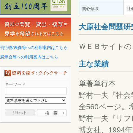
関心領域
社
大原社会問題研
ＷＥＢサイトの
刊行物/映像等への利用案内はこちら
展示会等への利用案内はこちら
主な業績
単著単行本
キーワード
野村一夫『社会学
全560ページ。
野村一夫『リフ
博文社、1994年