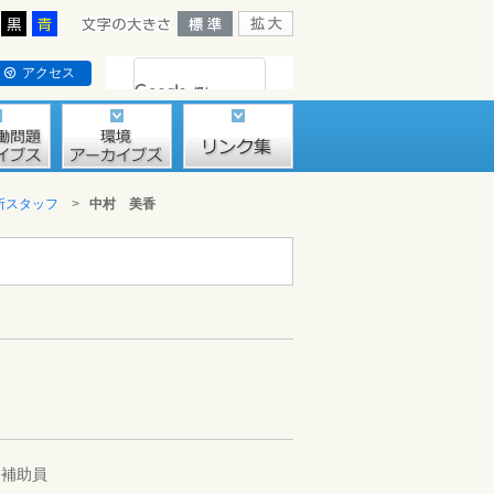
アクセス
所スタッフ
>
中村 美香
）
務補助員