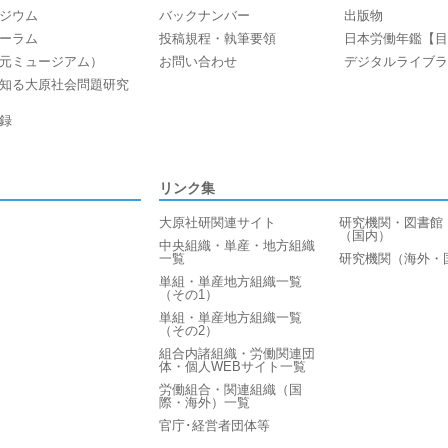
ジウム
バックナンバー
出版物
ーラム
投稿規程・執筆要領
日本労働年鑑【目
元ミュージアム）
お問い合わせ
デジタルライブラ
知る大原社会問題研究
録
リンク集
大原社研関連サイト
研究機関・図書館
（国内）
中央組織・単産・地方組織
一覧
研究機関（海外・
単組・単産地方組織一覧
（その1）
単組・単産地方組織一覧
（その2）
組合内諸組織・労働関連団
体・個人WEBサイト一覧
労働組合・関連組織（国
際・海外）一覧
官庁･経営者団体等