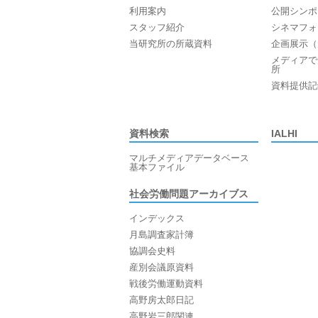
利用案内
公開シンポ
スタッフ紹介
シネマフォ
当研究所の所蔵資料
企画展示（
メディアで
所
資料提供記
資料検索
IALHI
マルチメディアデータベース
基本ファイル
社会労働問題アーカイブス
インデックス
月島調査家計簿
協調会史料
産別会議原資料
戦後労働運動資料
高野房太郎日記
高野岩三郎関連