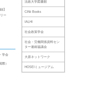
法政大学図書館
録】
CiNii Books
リー
IALHI
社会政策学会
社会・労働関係資料セン
ター連絡協議会
・学会
大原ネットワーク
国際）
HOSEIミュージアム