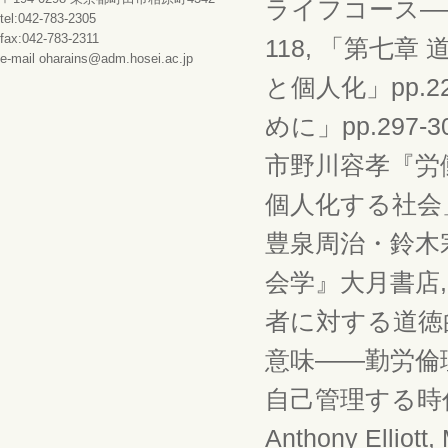
ライフコース―
tel:042-783-2305
fax:042-783-2311
118, 「第七
e-mail oharains@adm.hosei.ac.jp
と個人化」pp.2
めに」pp.297-
市野川容孝『労働
個人化する社会」p
豊泉周治・鈴木
会学』大月書店,
者に対する道徳的
意味――勤労倫理
自己管理する時代」
Anthony Elliott,