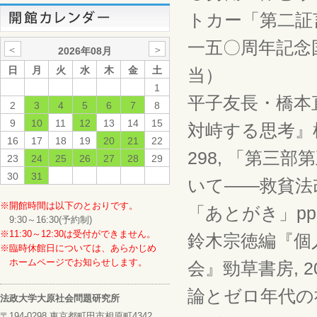
トカー「第二証
一五〇周年記念国
＜
＞
2026年08月
日
月
火
水
木
金
土
当）
1
平子友長・橋本
2
3
4
5
6
7
8
9
10
11
12
13
14
15
対峙する思考』梓出
16
17
18
19
20
21
22
298, 「第三
23
24
25
26
27
28
29
30
31
いて――救貧法改
※開館時間は以下のとおりです。
「あとがき」pp.
9:30～16:30(予約制)
※11:30～12:30は受付ができません。
鈴木宗徳編『個
※臨時休館日については、あらかじめ
ホームページでお知らせします。
会』勁草書房, 2
論とゼロ年代の社
法政大学大原社会問題研究所
〒194-0298 東京都町田市相原町4342