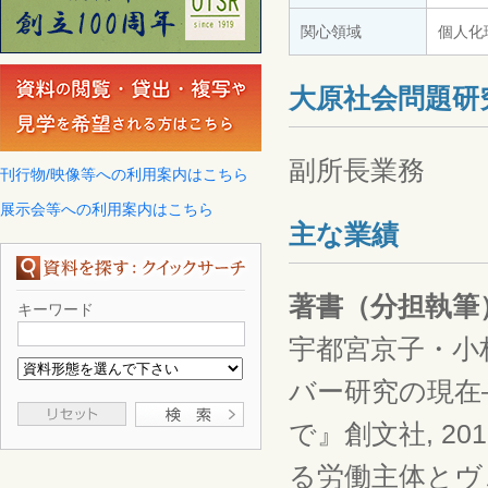
関心領域
個人化
大原社会問題研
副所長業務
刊行物/映像等への利用案内はこちら
展示会等への利用案内はこちら
主な業績
著書（分担執筆
キーワード
宇都宮京子・小
バー研究の現在
で』創文社, 2
る労働主体とヴェ