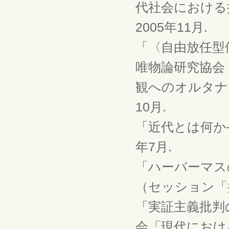
代社会における
2005年11月.
「〈自由放任型
唯物論研究協会
観へのオルタナテ
10月.
「近代とは何か―
年7月.
「ハーバーマス
（セッション「批
「実証主義批判
会「現代における