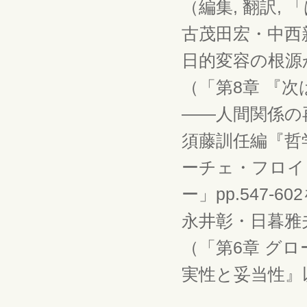
（編集, 翻訳,
古茂田宏・中西
日的変容の根源か
（「第8章 『
――人間関係の再
須藤訓任編『哲
ーチェ・フロイト
ー」pp.547-6
永井彰・日暮雅夫
（「第6章 グ
実性と妥当性』以