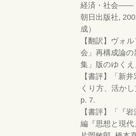
経済・社会――
朝日出版社, 2
成）
【翻訳】ヴォル
会」再構成論の
集」版のゆくえ』
【書評】「新井
くり方、活かし方
p. 7.
【書評】「『岩
編『思想と現代』40
片岡敏郎, 橋本