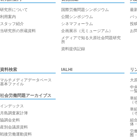
研究所について
国際労働問題シンポジウム
最
利用案内
公開シンポジウム
バ
スタッフ紹介
シネマフォーラム
投
当研究所の所蔵資料
企画展示（元ミュージアム）
お
メディアで知る大原社会問題研究
所
資料提供記録
資料検索
IALHI
リ
マルチメディアデータベース
大
基本ファイル
中
一
社会労働問題アーカイブス
単
（
インデックス
単
月島調査家計簿
（
協調会史料
組
体
産別会議原資料
労
戦後労働運動資料
際