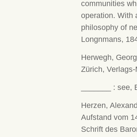
communities whi
operation. With 
philosophy of n
Longnmans, 1844
Herwegh, Georg:
Zürich, Verlags-
_______ : see,
Herzen, Alexand
Aufstand vom 1
Schrift des Bar