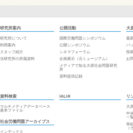
研究所案内
公開活動
大
研究所について
国際労働問題シンポジウム
最
利用案内
公開シンポジウム
バ
スタッフ紹介
シネマフォーラム
投
当研究所の所蔵資料
企画展示（元ミュージアム）
お
メディアで知る大原社会問題研究
所
資料提供記録
資料検索
IALHI
リ
マルチメディアデータベース
大
基本ファイル
中
一
社会労働問題アーカイブス
単
（
インデックス