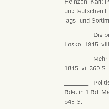
Heinzen, Karl: 
und teutschen L
lags- und Sorti
_______ : Die p
Leske, 1845. vii
_______ : Mehr 
1845. vi, 360 S.
_______ : Politi
Bde. in 1 Bd. Ma
548 S.