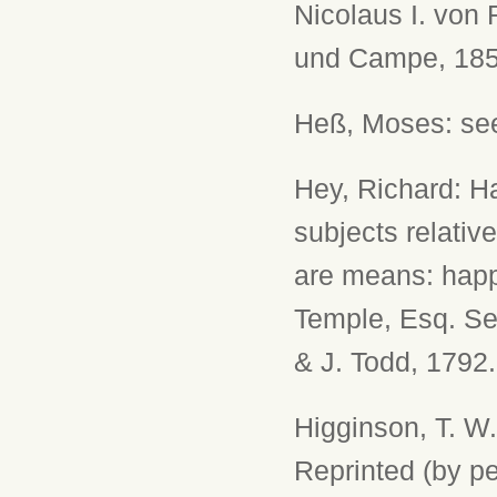
Nicolaus I. von
und Campe, 185
Heß, Moses: see
Hey, Richard: Ha
subjects relativ
are means: happ
Temple, Esq. Se
& J. Todd, 1792. 2
Higginson, T. W
Reprinted (by pe