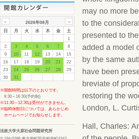
may no more be 
to the considera
＜
＞
2026年08月
日
月
火
水
木
金
土
presented to th
1
added a model o
2
3
4
5
6
7
8
9
10
11
12
13
14
15
by the same auth
16
17
18
19
20
21
22
23
24
25
26
27
28
29
have been presen
30
31
breviate of prop
※開館時間は以下のとおりです。
restoring the wo
9:30～16:30(予約制)
※11:30～12:30は受付ができません。
London, L. Curti
※臨時休館日については、あらかじめ
ホームページでお知らせします。
Hall, Charles: A
法政大学大原社会問題研究所
of the people. B
〒194-0298 東京都町田市相原町4342