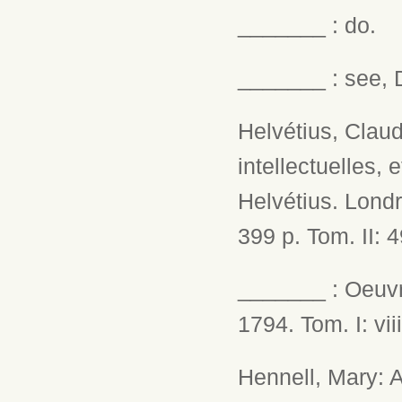
_______ : do.
_______ : see, 
Helvétius, Clau
intellectuelles
Helvétius. Londr
399 p. Tom. II: 4
_______ : Oeuvre
1794. Tom. I: vii
Hennell, Mary: A