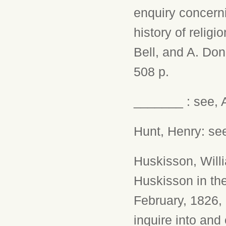
enquiry concerni
history of religi
Bell, and A. Dona
508 p.
_______ : see, A
Hunt, Henry: see
Huskisson, Will
Huskisson in th
February, 1826, 
inquire into and