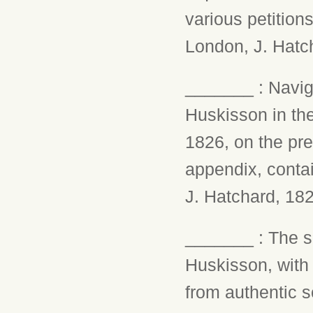
various petition
London, J. Hatc
_______ : Navig
Huskisson in th
1826, on the pre
appendix, contai
J. Hatchard, 182
_______ : The s
Huskisson, with 
from authentic s