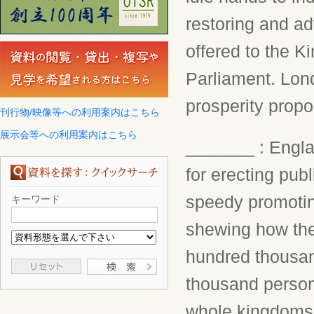
restoring and a
offered to the 
Parliament. Lond
prosperity propo
刊行物/映像等への利用案内はこちら
展示会等への利用案内はこちら
_______ : Engla
for erecting pub
speedy promotin
キーワード
shewing how the
hundred thousa
thousand person
whole kingdoms p