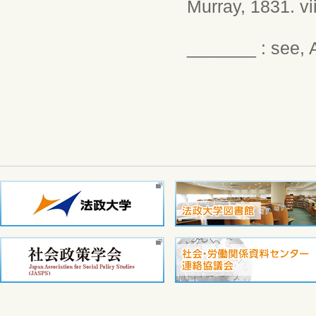
Murray, 1831. vii
_______ : see, A