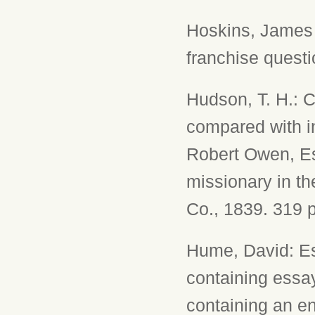
Hoskins, James 
franchise questio
Hudson, T. H.: C
compared with in
Robert Owen, Esq
missionary in t
Co., 1839. 319 p
Hume, David: Ess
containing essays,
containing an e