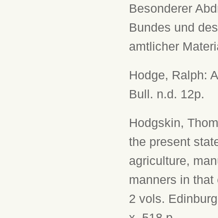
Besonderer Abd
Bundes und des 
amtlicher Materi
Hodge, Ralph: A
Bull. n.d. 12p.
Hodgskin, Thoma
the present state
agriculture, ma
manners in that 
2 vols. Edinburgh
x, 518 p.