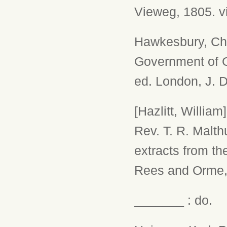
Vieweg, 1805. vi
Hawkesbury, Cha
Government of Gr
ed. London, J. D
[Hazlitt, William
Rev. T. R. Malthu
extracts from t
Rees and Orme, 
_______ : do.