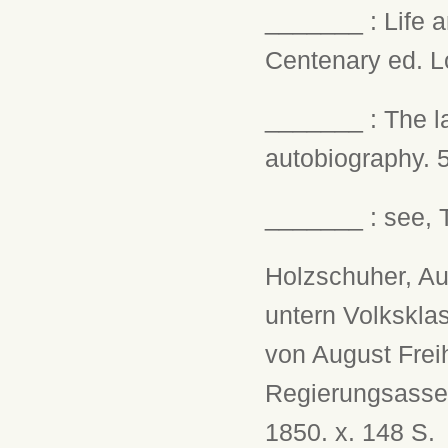
_______ : Life 
Centenary ed. L
_______ : The la
autobiography. 5
_______ : see, 
Holzschuher, Aug
untern Volkskla
von August Freih
Regierungsasses
1850. x. 148 S.