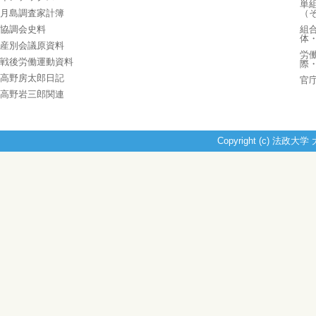
単
月島調査家計簿
（
協調会史料
組
体
産別会議原資料
労
戦後労働運動資料
際
高野房太郎日記
官
高野岩三郎関連
Copyright (c) 法政大学