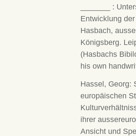
_______ : Unte
Entwicklung der
Hasbach, ausser
Königsberg. Lei
(Hasbachs Bibilo
his own handwrit
Hassel, Georg: 
europäischen St
Kulturverhältni
ihrer aussereuro
Ansicht und Spec