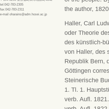
tel:042-783-2305
the author, 1820.
fax:042-783-2311
e-mail oharains@adm.hosei.ac.jp
Haller, Carl Lu
oder Theorie de
des künstlich-b
von Haller, des
Republik Bern, 
Göttingen corre
Steinerische Buc
1. Tl. 1. Hauptst
verb. Aufl. 1821
verb. Aufl. 1822