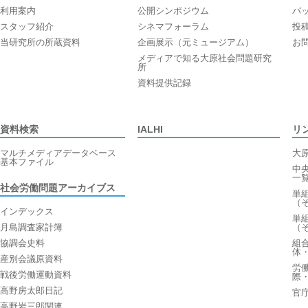
利用案内
公開シンポジウム
バ
スタッフ紹介
シネマフォーラム
投
当研究所の所蔵資料
企画展示（元ミュージアム）
お
メディアで知る大原社会問題研究
所
資料提供記録
資料検索
IALHI
リ
マルチメディアデータベース
大
基本ファイル
中
一
社会労働問題アーカイブス
単
（
インデックス
単
月島調査家計簿
（
協調会史料
組
体
産別会議原資料
労
戦後労働運動資料
際
高野房太郎日記
官
高野岩三郎関連