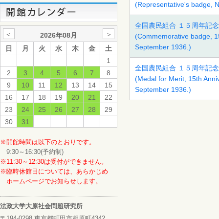
(Representative's badge, 
全国農民組合 １５周年記念大会
＜
＞
2026年08月
(Commemorative badge, 15t
September 1936.)
日
月
火
水
木
金
土
1
全国農民組合 １５周年記念大会
2
3
4
5
6
7
8
(Medal for Merit, 15th Ann
9
10
11
12
13
14
15
September 1936.)
16
17
18
19
20
21
22
23
24
25
26
27
28
29
30
31
※開館時間は以下のとおりです。
9:30～16:30(予約制)
※11:30～12:30は受付ができません。
※臨時休館日については、あらかじめ
ホームページでお知らせします。
法政大学大原社会問題研究所
〒194-0298 東京都町田市相原町4342