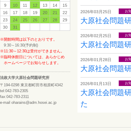
9
10
11
12
13
14
15
お
2026年03月25日
16
17
18
19
20
21
22
大原社会問題研究
23
24
25
26
27
28
29
30
31
お
2026年02月25日
※開館時間は以下のとおりです。
大原社会問題研究
9:30～16:30(予約制)
※11:30～12:30は受付ができません。
※臨時休館日については、あらかじめ
お
2026年01月28日
ホームページでお知らせします。
大原社会問題研究
法政大学大原社会問題研究所
お
2026年01月13日
〒194-0298 東京都町田市相原町4342
大原社会問題
tel:042-783-2305
fax:042-783-2311
た
e-mail oharains@adm.hosei.ac.jp