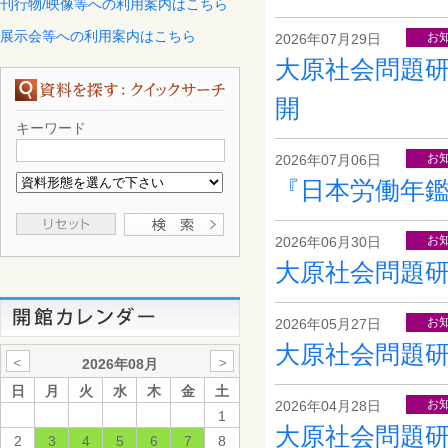
刊行物/映像等への利用案内はこちら
展示会等への利用案内はこちら
お
2026年07月29日
大原社会問題研
開
キーワード
お
2026年07月06日
『日本労働年鑑
お
2026年06月30日
大原社会問題研究
お
2026年05月27日
大原社会問題研究
＜
＞
2026年08月
日
月
火
水
木
金
土
お
2026年04月28日
1
大原社会問題研究
2
3
4
5
6
7
8