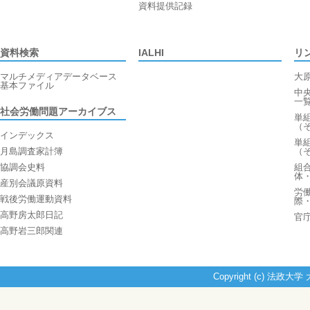
資料提供記録
資料検索
IALHI
リ
マルチメディアデータベース
大
基本ファイル
中
一
社会労働問題アーカイブス
単
（
インデックス
単
月島調査家計簿
（
協調会史料
組
体
産別会議原資料
労
戦後労働運動資料
際
高野房太郎日記
官
高野岩三郎関連
Copyright (c) 法政大学