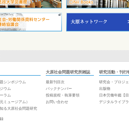
大原社会問題研究所雑誌
研究活動・刊行
題シンポジウム
最新刊目次
研究会・プロジェ
ジウム
バックナンバー
出版物
ーラム
投稿規程・執筆要領
日本労働年鑑【目
元ミュージアム）
お問い合わせ
デジタルライブラ
知る大原社会問題研究
録