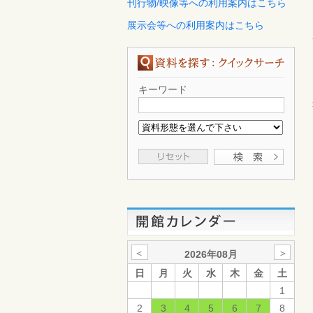
刊行物/映像等への利用案内はこちら
展示会等への利用案内はこちら
キーワード
＜
＞
2026年08月
日
月
火
水
木
金
土
1
2
3
4
5
6
7
8