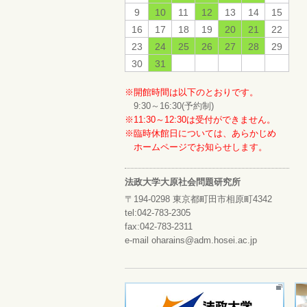
9
10
11
12
13
14
15
16
17
18
19
20
21
22
23
24
25
26
27
28
29
30
31
※開館時間は以下のとおりです。
9:30～16:30(予約制)
※11:30～12:30は受付ができません。
※臨時休館日については、あらかじめ
ホームページでお知らせします。
法政大学大原社会問題研究所
〒194-0298 東京都町田市相原町4342
tel:042-783-2305
fax:042-783-2311
e-mail oharains@adm.hosei.ac.jp